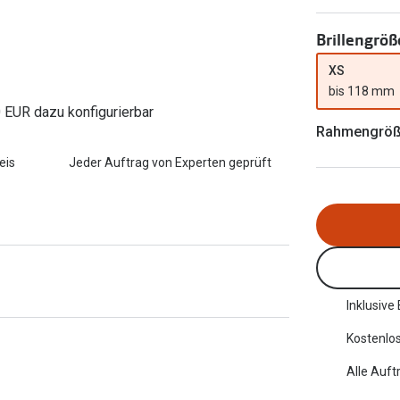
FreshLook®
Transitions Gläser
Brillenkettchen
Brillengröß
earle
Blaulichtfilterbrillen
XS
bis 118 mm
Bildschirmarbeitsplatzbrillen
0 EUR dazu konfigurierbar
Rahmengrö
eis
Jeder Auftrag von Experten geprüft
Inklusive
Kostenlos
Alle Auft