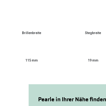
Brillenbreite
Stegbreite
115 mm
19 mm
Pearle in Ihrer Nähe finde