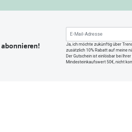
gefunden.
Bitte
nutzen
Sie
untenstehenden
Button
r abonnieren!
Ja, ich möchte zukünftig über Tren
um
zusätzlich 10% Rabatt auf meine nä
Ihren
Der Gutschein ist einlösbar bei Ihre
aktuellen
Mindesteinkaufswert 50€, nicht ko
Standort
zu
teilen.