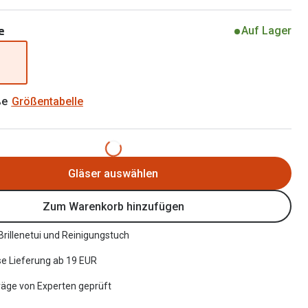
Alle Brillen Ratgeber
Tag-und Nachlinsen
e
Auf Lager
Welche Kontaktlinsen brauche ich?
Alle Kontaktlinsen Ratgeber
ße
Größentabelle
Gläser auswählen
Zum Warenkorb hinzufügen
 Brillenetui und Reinigungstuch
e Lieferung ab 19 EUR
räge von Experten geprüft