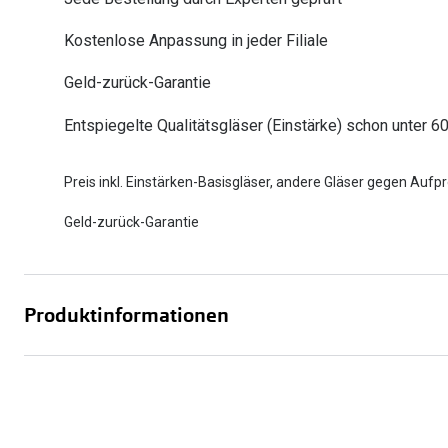
Oakley
Humphrey´s
Sonnenbrillen Sale
Entspiegelte Brillen ab €59
Kontaktlinsen-Abo
Kostenlose Anpassung in jeder Filiale
Alle Marken bei P
Alle Marken
Geld-zurück-Garantie
Brillen Sale
Ray-Ban Meta ausprobieren
Entspiegelte Qualitätsgläser (Einstärke) schon unter 6
Preis inkl. Einstärken-Basisgläser, andere Gläser gegen Aufpr
Geld-zurück-Garantie
Produktinformationen