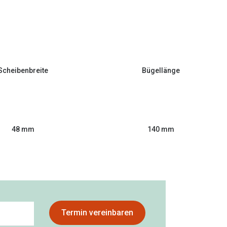
Scheibenbreite
Bügellänge
48 mm
140 mm
Termin vereinbaren