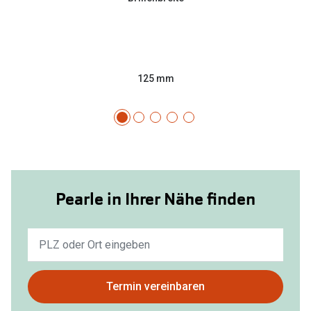
125 mm
Pearle in Ihrer Nähe finden
Keine
Ergebnisse
gefunden.
Bitte
Termin vereinbaren
nutzen