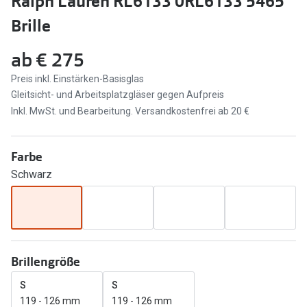
Ralph Lauren RL6133 0RL6133 5465
Brillen Sale
Brille
Ray-Ban
Marken
ab
€ 275
Ray-Ban 
Ray-Ban
Preis inkl. Einstärken-Basisglas
UNOFFICI
UNOFFICIAL
Gleitsicht- und Arbeitsplatzgläser gegen Aufpreis
Oakley
Inkl. MwSt. und Bearbeitung. Versandkostenfrei ab 20 €
Seen
Ralph Lau
DbyD
Farbe
Seen
Armani Exchange
Schwarz
Prada
Ralph Lauren
Humphrey
ChangeMe
Alle Mark
Oakley
Brillengröße
Trends
Alle Marken bei Pearle
S
S
119 - 126 mm
119 - 126 mm
Ray-Ban 