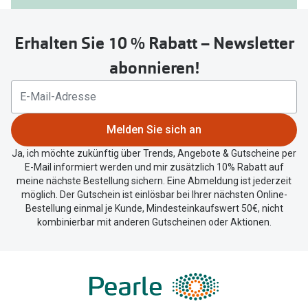
Sie
untenstehenden
Erhalten Sie 10 % Rabatt – Newsletter
Button
um
abonnieren!
Ihren
aktuellen
Standort
zu
Melden Sie sich an
teilen.
Ja, ich möchte zukünftig über Trends, Angebote & Gutscheine per
E-Mail informiert werden und mir zusätzlich 10% Rabatt auf
meine nächste Bestellung sichern. Eine Abmeldung ist jederzeit
möglich. Der Gutschein ist einlösbar bei Ihrer nächsten Online-
Bestellung einmal je Kunde, Mindesteinkaufswert 50€, nicht
kombinierbar mit anderen Gutscheinen oder Aktionen.