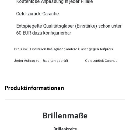
Kostenlose Anpassung in jeder Filiale
Zubehör
Alle Sonne
Geld-zurück-Garantie
Brillenbügel
Angebote
Brillenetuis
Entspiegelte Qualitätsgläser (Einstärke) schon unter
-50% auf d
60 EUR dazu konfigurierbar
Brillenkettchen
Preis inkl. Einstärken-Basisgläser, andere Gläser gegen Aufpreis
Ratgeber
Wie wähle ich die richtige Brille
Jeder Auftrag von Experten geprüft
Geld-zurück-Garantie
Gleitsicht Ratgeber
Brillengröße ermitteln
Produktinformationen
Alle Brillen Ratgeber
Brillenmaße
Brillenbreite