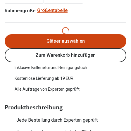
Trends
Oakley Me
Rahmengröße
Größentabelle
Farbe des Jahres
Sonnenbri
Ray-Ban Meta
Fahrradbri
Oakley Meta
Gläser auswählen
Zubehör
Brillentrends 2026
Zum Warenkorb hinzufügen
Brillenbüg
Gläser
Brillenetui
Inklusive Brillenetui und Reinigungstuch
Glaspakete
Kostenlose Lieferung ab 19 EUR
Brillenket
Glasveredelungen
Alle Aufträge von Experten geprüft
Ratgeber
Transitions Gläser
Polarisier
Produktbeschreibung
Blaulichtfilterbrillen
UV-Schutz
Jede Bestellung durch Experten geprüft
Bildschirmarbeitsplatzbrillen
Wie wähle 