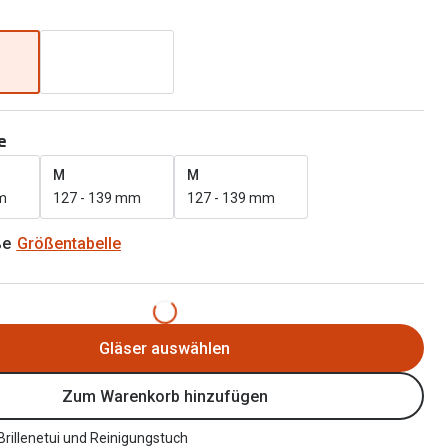
Alle Brillen Ratgeber
Tag-und Nachlinsen
Welche Kontaktlinsen brauche ich?
Alle Kontaktlinsen Ratgeber
e
M
M
m
127 - 139 mm
127 - 139 mm
ße
Größentabelle
Gläser auswählen
Zum Warenkorb hinzufügen
 Brillenetui und Reinigungstuch