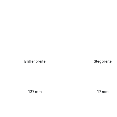
Brillenbreite
Stegbreite
127 mm
17 mm