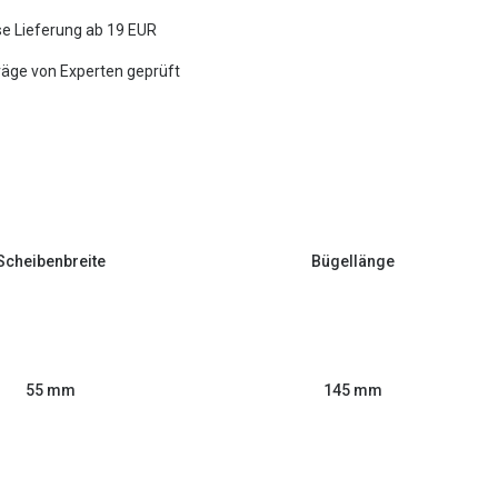
e Lieferung ab 19 EUR
räge von Experten geprüft
Scheibenbreite
Bügellänge
55 mm
145 mm