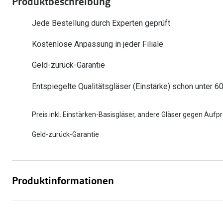
Produktbeschreibung
Oakley
Humphrey´s
Sonnenbrillen Sale
Entspiegelte Brillen ab €59
Kontaktlinsen-Abo
Jede Bestellung durch Experten geprüft
Alle Marken bei P
Alle Marken
Kostenlose Anpassung in jeder Filiale
Brillen Sale
Ray-Ban Meta ausprobieren
Geld-zurück-Garantie
Entspiegelte Qualitätsgläser (Einstärke) schon unter 6
Preis inkl. Einstärken-Basisgläser, andere Gläser gegen Aufpr
Geld-zurück-Garantie
Produktinformationen