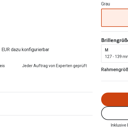
Grau
FreshLook®
Transitions Gläser
Brillenkettchen
earle
Blaulichtfilterbrillen
Bildschirmarbeitsplatzbrillen
Brillengröß
0 EUR dazu konfigurierbar
M
127 - 139 m
eis
Jeder Auftrag von Experten geprüft
Rahmengrö
Inklusive