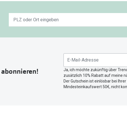
Keine
n
Ergebnisse
gefunden.
Bitte
nutzen
Sie
untenstehenden
Button
r abonnieren!
Ja, ich möchte zukünftig über Tren
um
zusätzlich 10% Rabatt auf meine nä
Ihren
Der Gutschein ist einlösbar bei Ihre
aktuellen
Mindesteinkaufswert 50€, nicht ko
Standort
zu
teilen.