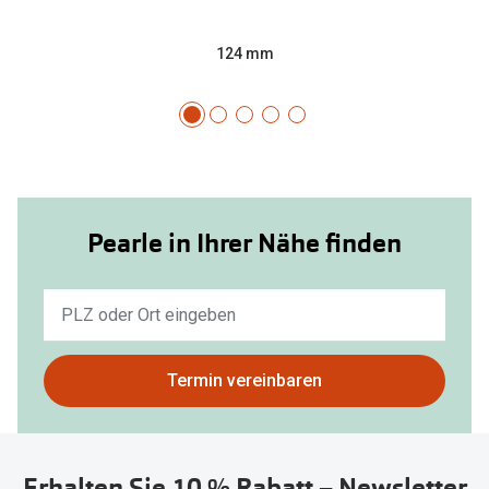
124 mm
Pearle in Ihrer Nähe finden
Keine
Ergebnisse
gefunden.
Bitte
Termin vereinbaren
nutzen
Sie
untenstehenden
Erhalten Sie 10 % Rabatt – Newsletter
Button