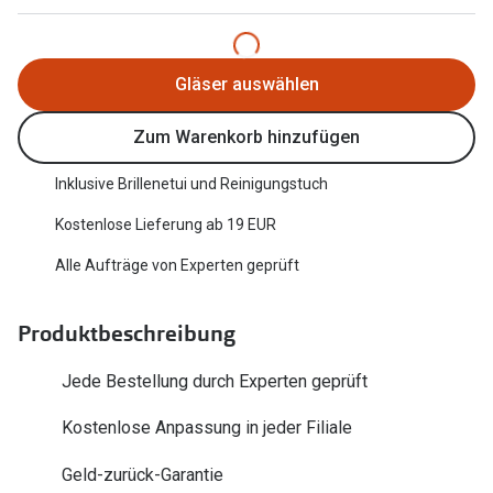
Trends
Oakley Me
Farbe des Jahres
Sonnenbri
Gläser auswählen
Ray-Ban Meta
Fahrradbri
Zum Warenkorb hinzufügen
Oakley Meta
Zubehör
Inklusive Brillenetui und Reinigungstuch
Brillentrends 2026
Brillenbüg
Kostenlose Lieferung ab 19 EUR
Gläser
Brillenetui
Alle Aufträge von Experten geprüft
Glaspakete
Brillenket
Glasveredelungen
Produktbeschreibung
Ratgeber
Transitions Gläser
Jede Bestellung durch Experten geprüft
Polarisier
Blaulichtfilterbrillen
Kostenlose Anpassung in jeder Filiale
UV-Schutz
Bildschirmarbeitsplatzbrillen
Geld-zurück-Garantie
Wie wähle 