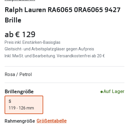
Brillen Sale
Ralph Lauren RA6065 0RA6065 9427
Ray-Ban
Marken
Brille
Ray-Ban 
Ray-Ban
ab
€ 129
UNOFFICI
UNOFFICIAL
Preis inkl. Einstärken-Basisglas
Oakley
Gleitsicht- und Arbeitsplatzgläser gegen Aufpreis
Seen
Inkl. MwSt. und Bearbeitung. Versandkostenfrei ab 20 €
Ralph Lau
DbyD
Seen
Armani Exchange
Rosa / Petrol
Prada
Ralph Lauren
Brillengröße
Auf Lager
Humphrey
ChangeMe
S
Alle Mark
Oakley
119 - 126 mm
Trends
Alle Marken bei Pearle
Rahmengröße
Größentabelle
Ray-Ban 