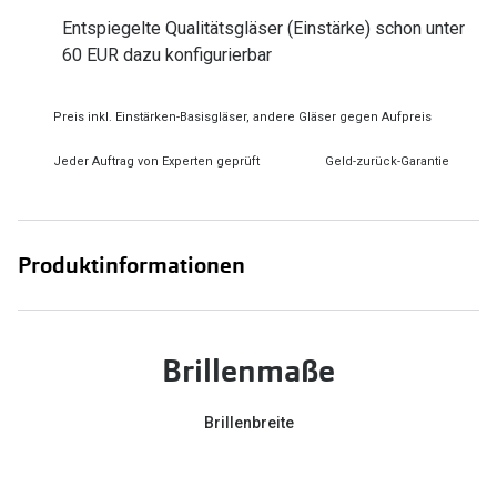
Zubehör
Alle Sonne
Entspiegelte Qualitätsgläser (Einstärke) schon unter
Brillenbügel
60 EUR dazu konfigurierbar
Angebote
Brillenetuis
-50% auf d
Preis inkl. Einstärken-Basisgläser, andere Gläser gegen Aufpreis
Brillenkettchen
Jeder Auftrag von Experten geprüft
Geld-zurück-Garantie
Ratgeber
Wie wähle ich die richtige Brille
Produktinformationen
Gleitsicht Ratgeber
Brillengröße ermitteln
Brillenmaße
Alle Brillen Ratgeber
Brillenbreite