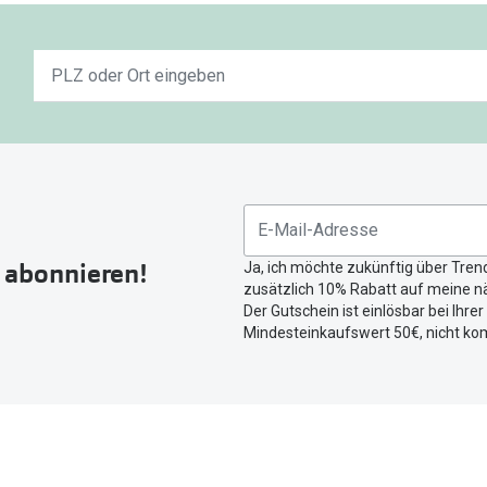
Keine
n
Ergebnisse
gefunden.
Bitte
nutzen
Sie
untenstehenden
Button
r abonnieren!
Ja, ich möchte zukünftig über Tren
um
zusätzlich 10% Rabatt auf meine nä
Ihren
Der Gutschein ist einlösbar bei Ihre
aktuellen
Mindesteinkaufswert 50€, nicht ko
Standort
zu
teilen.