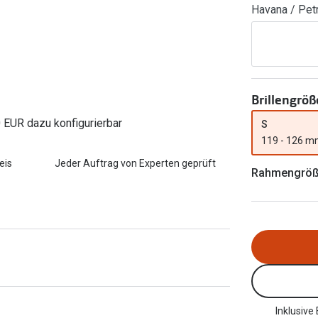
Havana / Pet
FreshLook®
Transitions Gläser
Brillenkettchen
earle
Blaulichtfilterbrillen
Bildschirmarbeitsplatzbrillen
Brillengröß
0 EUR dazu konfigurierbar
S
119 - 126 
eis
Jeder Auftrag von Experten geprüft
Rahmengrö
Inklusive