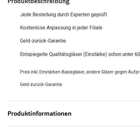
Produktbeschreibung
Oakley
Humphrey´s
Sonnenbrillen Sale
Entspiegelte Brillen ab €59
Kontaktlinsen-Abo
Jede Bestellung durch Experten geprüft
Alle Marken bei P
Alle Marken
Kostenlose Anpassung in jeder Filiale
Brillen Sale
Ray-Ban Meta ausprobieren
Geld-zurück-Garantie
Entspiegelte Qualitätsgläser (Einstärke) schon unter 6
Preis inkl. Einstärken-Basisgläser, andere Gläser gegen Aufpr
Geld-zurück-Garantie
Produktinformationen