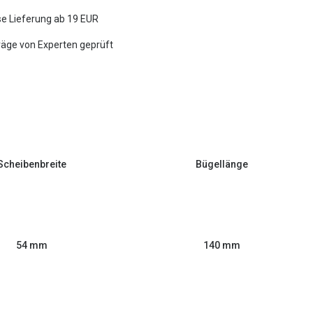
e Lieferung ab 19 EUR
räge von Experten geprüft
Scheibenbreite
Bügellänge
54 mm
140 mm