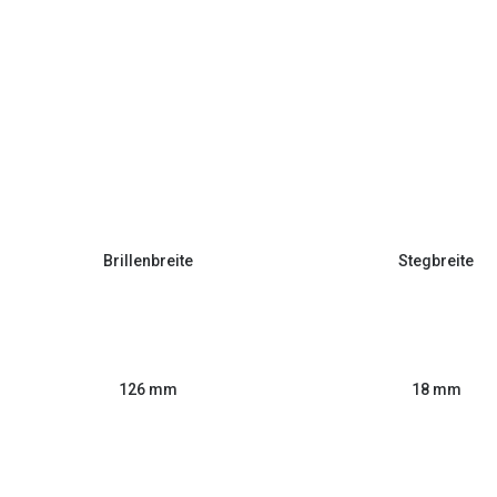
Brillenbreite
Stegbreite
126 mm
18 mm