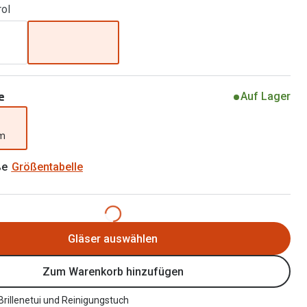
rol
Alle Brillen Ratgeber
Tag-und Nachlinsen
Welche Kontaktlinsen brauche ich?
Alle Kontaktlinsen Ratgeber
e
Auf Lager
mm
ße
Größentabelle
Gläser auswählen
Zum Warenkorb hinzufügen
 Brillenetui und Reinigungstuch