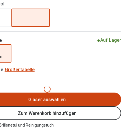
rol
Alle Brillen Ratgeber
Tag-und Nachlinsen
Welche Kontaktlinsen brauche ich?
Alle Kontaktlinsen Ratgeber
e
Auf Lager
mm
ße
Größentabelle
Gläser auswählen
Zum Warenkorb hinzufügen
 Brillenetui und Reinigungstuch