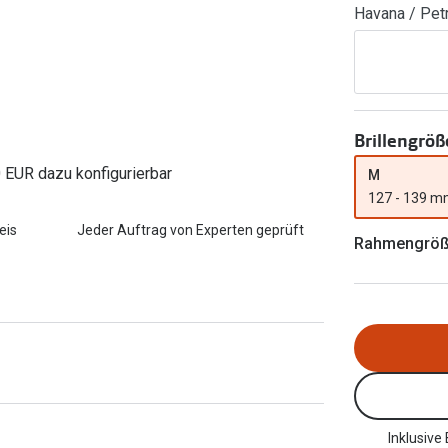
Havana / Pet
FreshLook®
Transitions Gläser
Brillenkettchen
earle
Blaulichtfilterbrillen
Bildschirmarbeitsplatzbrillen
Brillengröß
0 EUR dazu konfigurierbar
M
127 - 139 
eis
Jeder Auftrag von Experten geprüft
Rahmengrö
Inklusive