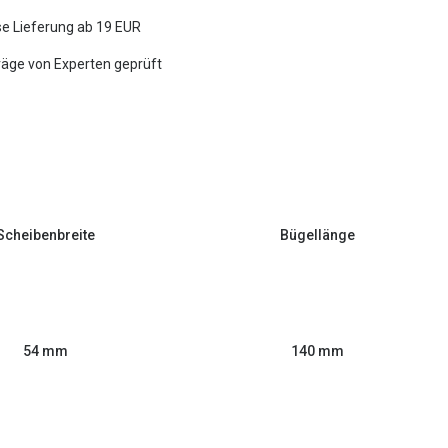
e Lieferung ab 19 EUR
räge von Experten geprüft
Scheibenbreite
Bügellänge
54 mm
140 mm