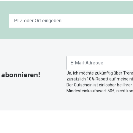
Keine
n
Ergebnisse
gefunden.
Bitte
nutzen
Sie
untenstehenden
Button
r abonnieren!
Ja, ich möchte zukünftig über Tren
um
zusätzlich 10% Rabatt auf meine nä
Ihren
Der Gutschein ist einlösbar bei Ihre
aktuellen
Mindesteinkaufswert 50€, nicht ko
Standort
zu
teilen.