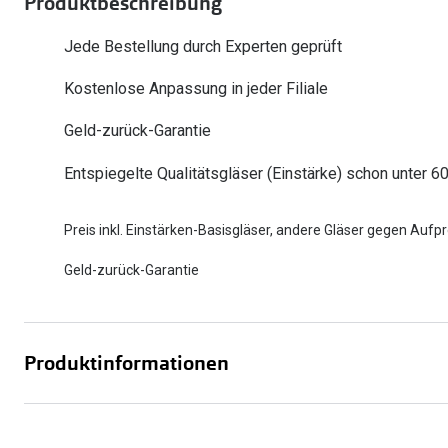
Produktbeschreibung
Oakley
Humphrey´s
Sonnenbrillen Sale
Entspiegelte Brillen ab €59
Kontaktlinsen-Abo
Jede Bestellung durch Experten geprüft
Alle Marken bei P
Alle Marken
Kostenlose Anpassung in jeder Filiale
Brillen Sale
Ray-Ban Meta ausprobieren
Geld-zurück-Garantie
Entspiegelte Qualitätsgläser (Einstärke) schon unter 6
Preis inkl. Einstärken-Basisgläser, andere Gläser gegen Aufpr
Geld-zurück-Garantie
Produktinformationen