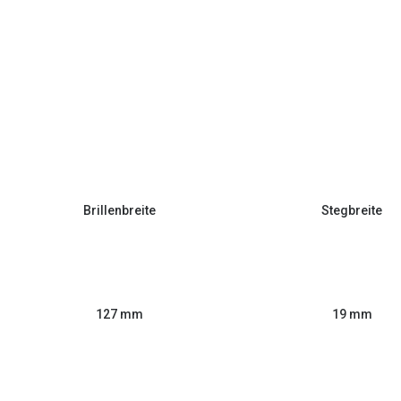
Brillenbreite
Stegbreite
127 mm
19 mm