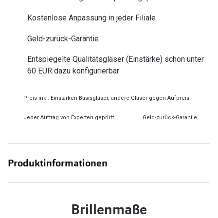
Zubehör
Alle Sonne
Kostenlose Anpassung in jeder Filiale
Brillenbügel
Angebote
Geld-zurück-Garantie
Brillenetuis
-50% auf d
Entspiegelte Qualitätsgläser (Einstärke) schon unter
Brillenkettchen
60 EUR dazu konfigurierbar
Ratgeber
Preis inkl. Einstärken-Basisgläser, andere Gläser gegen Aufpreis
Wie wähle ich die richtige Brille
Jeder Auftrag von Experten geprüft
Geld-zurück-Garantie
Gleitsicht Ratgeber
Brillengröße ermitteln
Alle Brillen Ratgeber
Produktinformationen
Brillenmaße