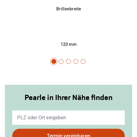
Brillenbreite
120 mm
Pearle in Ihrer Nähe finden
Keine
Ergebnisse
gefunden.
Bitte
Termin vereinbaren