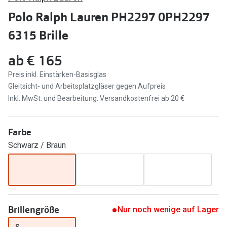
Brillen Sale
Polo Ralph Lauren PH2297 0PH2297
Ray-Ban
Marken
6315 Brille
Ray-Ban 
Ray-Ban
ab
€ 165
UNOFFICI
UNOFFICIAL
Preis inkl. Einstärken-Basisglas
Oakley
Gleitsicht- und Arbeitsplatzgläser gegen Aufpreis
Seen
Inkl. MwSt. und Bearbeitung. Versandkostenfrei ab 20 €
Ralph Lau
DbyD
Seen
Armani Exchange
Farbe
Prada
Schwarz / Braun
Ralph Lauren
Humphrey
ChangeMe
Alle Mark
Oakley
Trends
Brillengröße
Alle Marken bei Pearle
Nur noch wenige auf Lager
Ray-Ban 
S