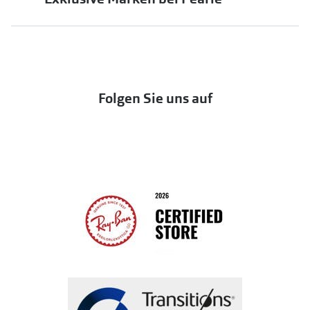
jö Bonus Club
Markensonnenbrillen
Häufige Fragen & Antworten
UNOFFICIAL
OneSight Foundation
Abo kündigen
DbyD
Eine Bestellung stornieren oder zurückgeben
Folgen Sie uns auf
Seen
Bestellung widerrufen