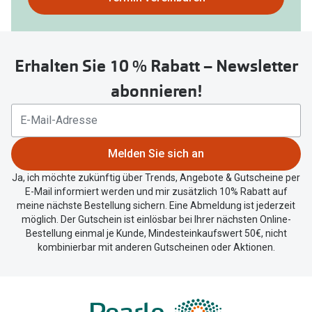
nutzen
Sie
untenstehenden
Erhalten Sie 10 % Rabatt – Newsletter
Button
um
abonnieren!
Ihren
aktuellen
Standort
zu
Melden Sie sich an
teilen.
Ja, ich möchte zukünftig über Trends, Angebote & Gutscheine per
E-Mail informiert werden und mir zusätzlich 10% Rabatt auf
meine nächste Bestellung sichern. Eine Abmeldung ist jederzeit
möglich. Der Gutschein ist einlösbar bei Ihrer nächsten Online-
Bestellung einmal je Kunde, Mindesteinkaufswert 50€, nicht
kombinierbar mit anderen Gutscheinen oder Aktionen.