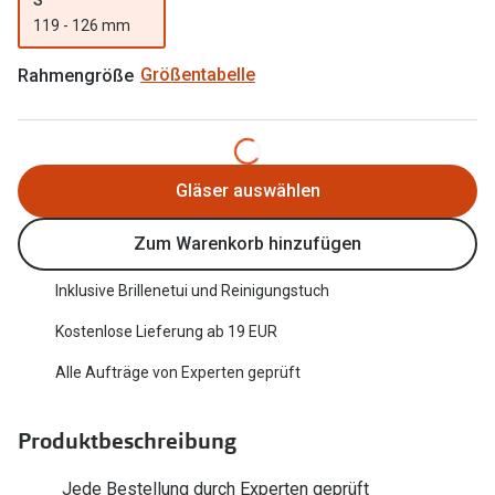
Trends
119 - 126 mm
Oakley Me
Farbe des Jahres
Rahmengröße
Größentabelle
Sonnenbri
Ray-Ban Meta
Fahrradbri
Oakley Meta
Zubehör
Gläser auswählen
Brillentrends 2026
Brillenbüg
Zum Warenkorb hinzufügen
Gläser
Brillenetui
Glaspakete
Inklusive Brillenetui und Reinigungstuch
Brillenket
Glasveredelungen
Kostenlose Lieferung ab 19 EUR
Ratgeber
Transitions Gläser
Alle Aufträge von Experten geprüft
Polarisier
Blaulichtfilterbrillen
UV-Schutz
Produktbeschreibung
Bildschirmarbeitsplatzbrillen
Wie wähle 
Jede Bestellung durch Experten geprüft