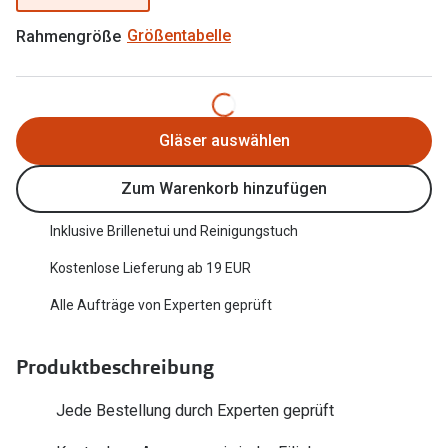
Trends
Oakley Me
Rahmengröße
Größentabelle
Farbe des Jahres
Sonnenbri
Ray-Ban Meta
Fahrradbri
Oakley Meta
Gläser auswählen
Zubehör
Brillentrends 2026
Zum Warenkorb hinzufügen
Brillenbüg
Gläser
Brillenetui
Inklusive Brillenetui und Reinigungstuch
Glaspakete
Kostenlose Lieferung ab 19 EUR
Brillenket
Glasveredelungen
Alle Aufträge von Experten geprüft
Ratgeber
Transitions Gläser
Polarisier
Produktbeschreibung
Blaulichtfilterbrillen
UV-Schutz
Jede Bestellung durch Experten geprüft
Bildschirmarbeitsplatzbrillen
Wie wähle 