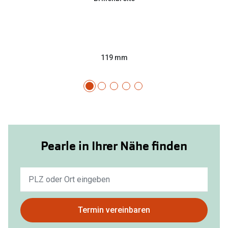
119 mm
Pearle in Ihrer Nähe finden
Keine
Ergebnisse
gefunden.
Bitte
Termin vereinbaren
nutzen