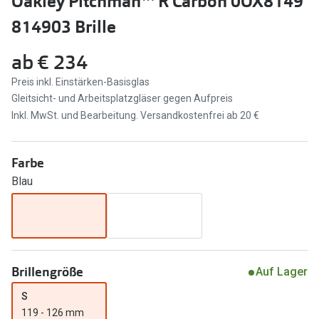
Oakley Pitchman™ R Carbon 0OX8149
Brillen Sale
814903 Brille
Ray-Ban
Marken
ab
€ 234
Ray-Ban 
Ray-Ban
Preis inkl. Einstärken-Basisglas
UNOFFICI
UNOFFICIAL
Gleitsicht- und Arbeitsplatzgläser gegen Aufpreis
Oakley
Inkl. MwSt. und Bearbeitung. Versandkostenfrei ab 20 €
Seen
Ralph Lau
DbyD
Farbe
Seen
Armani Exchange
Blau
Prada
Ralph Lauren
Humphrey
ChangeMe
Alle Mark
Oakley
Brillengröße
Auf Lager
Trends
Alle Marken bei Pearle
S
119 - 126 mm
Ray-Ban 