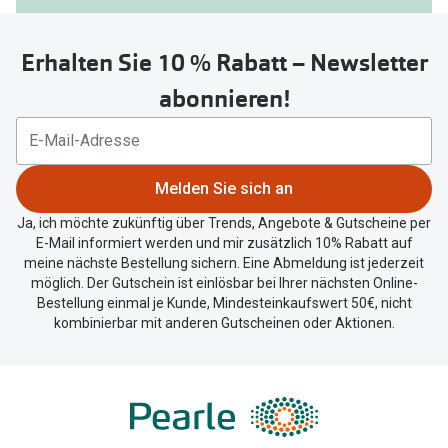
Sie
untenstehenden
Erhalten Sie 10 % Rabatt – Newsletter
Button
um
abonnieren!
Ihren
aktuellen
Standort
zu
Melden Sie sich an
teilen.
Ja, ich möchte zukünftig über Trends, Angebote & Gutscheine per
E-Mail informiert werden und mir zusätzlich 10% Rabatt auf
meine nächste Bestellung sichern. Eine Abmeldung ist jederzeit
möglich. Der Gutschein ist einlösbar bei Ihrer nächsten Online-
Bestellung einmal je Kunde, Mindesteinkaufswert 50€, nicht
kombinierbar mit anderen Gutscheinen oder Aktionen.