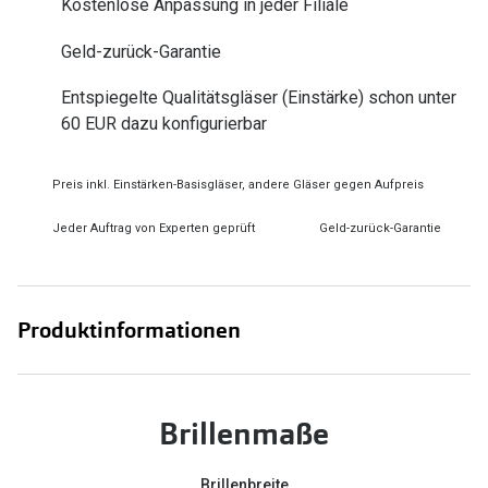
Kostenlose Anpassung in jeder Filiale
Zubehör
Alle Sonne
Geld-zurück-Garantie
Brillenbügel
Angebote
Brillenetuis
Entspiegelte Qualitätsgläser (Einstärke) schon unter
-50% auf d
60 EUR dazu konfigurierbar
Brillenkettchen
Preis inkl. Einstärken-Basisgläser, andere Gläser gegen Aufpreis
Ratgeber
Wie wähle ich die richtige Brille
Jeder Auftrag von Experten geprüft
Geld-zurück-Garantie
Gleitsicht Ratgeber
Brillengröße ermitteln
Produktinformationen
Alle Brillen Ratgeber
Brillenmaße
Brillenbreite