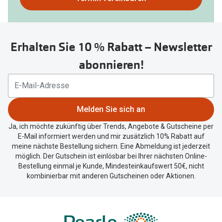
nutzen
Sie
untenstehenden
Erhalten Sie 10 % Rabatt – Newsletter
Button
um
abonnieren!
Ihren
aktuellen
Standort
zu
Melden Sie sich an
teilen.
Ja, ich möchte zukünftig über Trends, Angebote & Gutscheine per
E-Mail informiert werden und mir zusätzlich 10% Rabatt auf
meine nächste Bestellung sichern. Eine Abmeldung ist jederzeit
möglich. Der Gutschein ist einlösbar bei Ihrer nächsten Online-
Bestellung einmal je Kunde, Mindesteinkaufswert 50€, nicht
kombinierbar mit anderen Gutscheinen oder Aktionen.