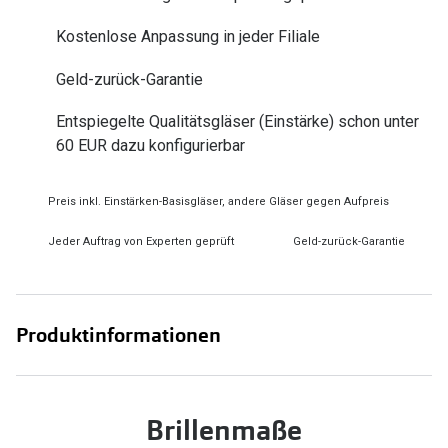
Zubehör
Alle Sonne
Kostenlose Anpassung in jeder Filiale
Brillenbügel
Angebote
Geld-zurück-Garantie
Brillenetuis
-50% auf d
Entspiegelte Qualitätsgläser (Einstärke) schon unter
Brillenkettchen
60 EUR dazu konfigurierbar
Ratgeber
Preis inkl. Einstärken-Basisgläser, andere Gläser gegen Aufpreis
Wie wähle ich die richtige Brille
Jeder Auftrag von Experten geprüft
Geld-zurück-Garantie
Gleitsicht Ratgeber
Brillengröße ermitteln
Alle Brillen Ratgeber
Produktinformationen
Brillenmaße