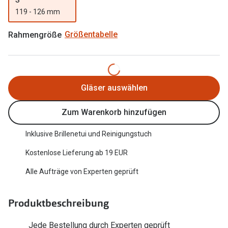
Trends
119 - 126 mm
Oakley Me
Farbe des Jahres
Rahmengröße
Größentabelle
Sonnenbri
Ray-Ban Meta
Fahrradbri
Oakley Meta
Zubehör
Gläser auswählen
Brillentrends 2026
Brillenbüg
Zum Warenkorb hinzufügen
Gläser
Brillenetui
Glaspakete
Inklusive Brillenetui und Reinigungstuch
Brillenket
Glasveredelungen
Kostenlose Lieferung ab 19 EUR
Ratgeber
Transitions Gläser
Alle Aufträge von Experten geprüft
Polarisier
Blaulichtfilterbrillen
UV-Schutz
Produktbeschreibung
Bildschirmarbeitsplatzbrillen
Wie wähle 
Jede Bestellung durch Experten geprüft