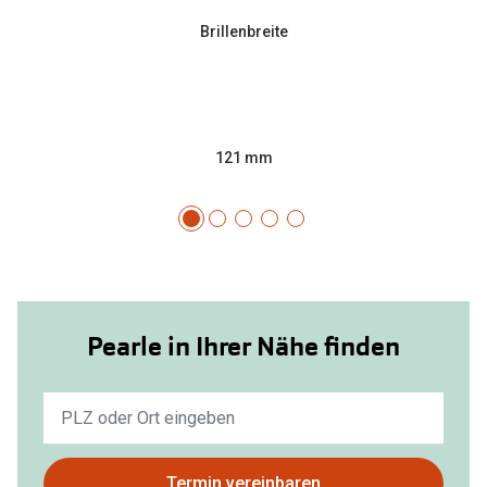
Brillenbreite
121 mm
Pearle in Ihrer Nähe finden
Keine
Ergebnisse
gefunden.
Bitte
Termin vereinbaren