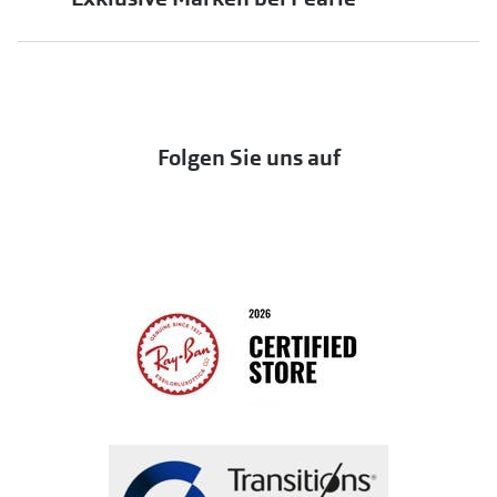
jö Bonus Club
Markensonnenbrillen
Häufige Fragen & Antworten
UNOFFICIAL
OneSight Foundation
Abo kündigen
DbyD
Eine Bestellung stornieren oder zurückgeben
Folgen Sie uns auf
Seen
Bestellung widerrufen