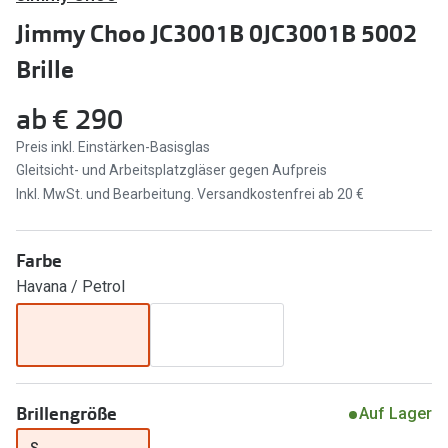
Brillen Sale
Jimmy Choo JC3001B 0JC3001B 5002
Ray-Ban
Marken
Brille
Ray-Ban 
Ray-Ban
ab
€ 290
UNOFFICI
UNOFFICIAL
Preis inkl. Einstärken-Basisglas
Oakley
Gleitsicht- und Arbeitsplatzgläser gegen Aufpreis
Seen
Inkl. MwSt. und Bearbeitung. Versandkostenfrei ab 20 €
Ralph Lau
DbyD
Seen
Armani Exchange
Farbe
Prada
Havana / Petrol
Ralph Lauren
Humphrey
ChangeMe
Alle Mark
Oakley
Trends
Brillengröße
Alle Marken bei Pearle
Auf Lager
Ray-Ban 
S