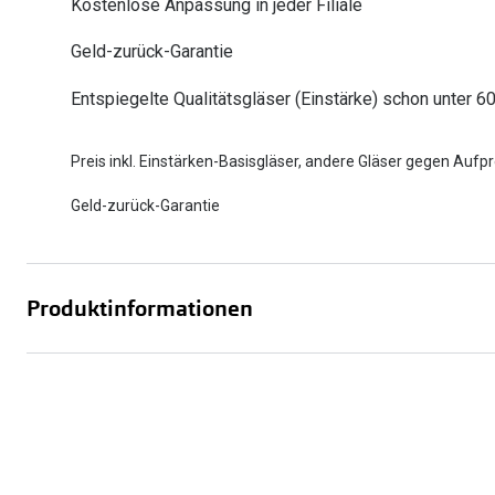
Kostenlose Anpassung in jeder Filiale
Oakley
Humphrey´s
Sonnenbrillen Sale
Entspiegelte Brillen ab €59
Kontaktlinsen-Abo
Geld-zurück-Garantie
Alle Marken bei P
Alle Marken
Entspiegelte Qualitätsgläser (Einstärke) schon unter 6
Brillen Sale
Ray-Ban Meta ausprobieren
Preis inkl. Einstärken-Basisgläser, andere Gläser gegen Aufpr
Geld-zurück-Garantie
Produktinformationen