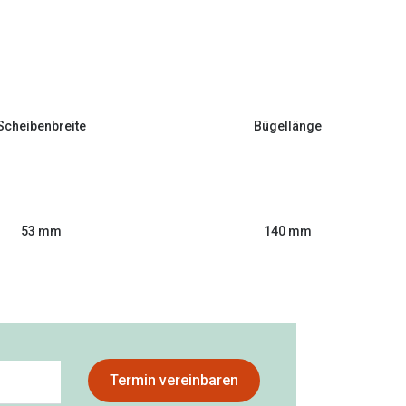
Scheibenbreite
Bügellänge
53 mm
140 mm
Termin vereinbaren