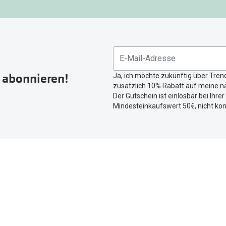
gefunden.
Bitte
nutzen
Sie
untenstehenden
Button
r abonnieren!
Ja, ich möchte zukünftig über Tren
um
zusätzlich 10% Rabatt auf meine nä
Ihren
Der Gutschein ist einlösbar bei Ihre
aktuellen
Mindesteinkaufswert 50€, nicht ko
Standort
zu
teilen.