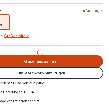
Alle Brillen Ratgeber
Tag-und Nachlinsen
e
Auf Lager
Welche Kontaktlinsen brauche ich?
mm
Alle Kontaktlinsen Ratgeber
ße
Größentabelle
Gläser auswählen
Zum Warenkorb hinzufügen
 Brillenetui und Reinigungstuch
e Lieferung ab 19 EUR
räge von Experten geprüft