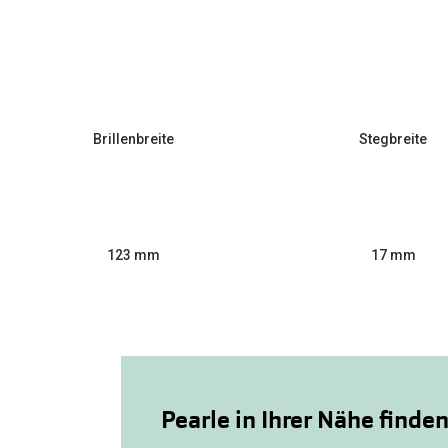
Brillenbreite
Stegbreite
123 mm
17 mm
Pearle in Ihrer Nähe finde