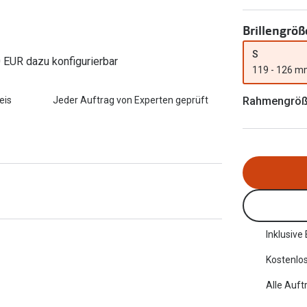
FreshLook®
Transitions Gläser
Brillenkettchen
Brillengröß
earle
Blaulichtfilterbrillen
S
0 EUR dazu konfigurierbar
119 - 126 
Bildschirmarbeitsplatzbrillen
Rahmengrö
eis
Jeder Auftrag von Experten geprüft
Inklusive
Kostenlos
Alle Auft