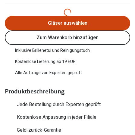
Trends
Oakley Me
Farbe des Jahres
Sonnenbri
Gläser auswählen
Ray-Ban Meta
Fahrradbri
Zum Warenkorb hinzufügen
Oakley Meta
Zubehör
Inklusive Brillenetui und Reinigungstuch
Brillentrends 2026
Brillenbüg
Kostenlose Lieferung ab 19 EUR
Gläser
Brillenetui
Alle Aufträge von Experten geprüft
Glaspakete
Brillenket
Glasveredelungen
Produktbeschreibung
Ratgeber
Transitions Gläser
Jede Bestellung durch Experten geprüft
Polarisier
Blaulichtfilterbrillen
Kostenlose Anpassung in jeder Filiale
UV-Schutz
Bildschirmarbeitsplatzbrillen
Geld-zurück-Garantie
Wie wähle 