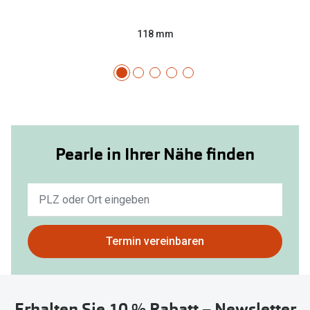
118 mm
Pearle in Ihrer Nähe finden
Keine
Ergebnisse
gefunden.
Bitte
Termin vereinbaren
nutzen
Sie
untenstehenden
Erhalten Sie 10 % Rabatt – Newsletter
Button