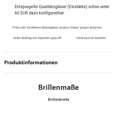
Zubehör
Alle Sonne
Entspiegelte Qualitätsgläser (Einstärke) schon unter
Brillenbügel
60 EUR dazu konfigurierbar
Angebote
Brillenetuis
-50% auf d
Preis inkl. Einstärken-Basisgläser, andere Gläser gegen Aufpreis
Brillenkettchen
Jeder Auftrag von Experten geprüft
Geld-zurück-Garantie
Ratgeber
Wie wähle ich die richtige Brille
Produktinformationen
Gleitsicht Ratgeber
Brillengröße ermitteln
Brillenmaße
Alle Brillen Ratgeber
Brillenbreite