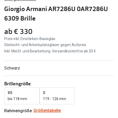
Brillen Sale
Giorgio Armani AR7286U 0AR7286U
Ray-Ban
Marken
6309 Brille
Ray-Ban 
Ray-Ban
ab
€ 330
UNOFFICI
UNOFFICIAL
Preis inkl. Einstärken-Basisglas
Oakley
Gleitsicht- und Arbeitsplatzgläser gegen Aufpreis
Seen
Inkl. MwSt. und Bearbeitung. Versandkostenfrei ab 20 €
Ralph Lau
DbyD
Seen
Armani Exchange
Schwarz
Prada
Ralph Lauren
Brillengröße
Humphrey
ChangeMe
XS
S
Alle Mark
Oakley
bis 118 mm
119 - 126 mm
Trends
Alle Marken bei Pearle
Rahmengröße
Größentabelle
Ray-Ban 