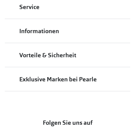
Zubehör
Service
Alle Sonne
Franchisepartner werden
Brillenbügel
Angebote
Filiale finden
Pearle in Ihrer Nähe
Brillenetuis
Informationen
-50% auf d
Filialübersicht
Brillenkettchen
Die richtige Brille wählen
Job & Karriere
Ratgeber
Vorteile & Sicherheit
Brillen online anprobieren
Wie wähle ich die richtige Brille
Premium Sehtest
Service-Garantien
Markenbrillen
Gleitsicht Ratgeber
Versand & Lieferung
Exklusive Marken bei Pearle
jö Bonus Club
Brillengröße ermitteln
Markensonnenbrillen
Häufige Fragen & Antworten
UNOFFICIAL
Alle Brillen Ratgeber
OneSight Foundation
Abo kündigen
DbyD
Eine Bestellung stornieren oder zurückgeben
Folgen Sie uns auf
Seen
Bestellung widerrufen