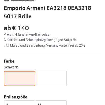
Brillen Sale
Emporio Armani EA3218 0EA3218
Ray-Ban
Marken
5017 Brille
Ray-Ban 
Ray-Ban
ab
€ 140
UNOFFICI
UNOFFICIAL
Preis inkl. Einstärken-Basisglas
Oakley
Gleitsicht- und Arbeitsplatzgläser gegen Aufpreis
Seen
Inkl. MwSt. und Bearbeitung. Versandkostenfrei ab 20 €
Ralph Lau
DbyD
Seen
Armani Exchange
Farbe
Prada
Schwarz
Ralph Lauren
Humphrey
ChangeMe
Alle Mark
Oakley
Trends
Brillengröße
Alle Marken bei Pearle
Ray-Ban 
S
M