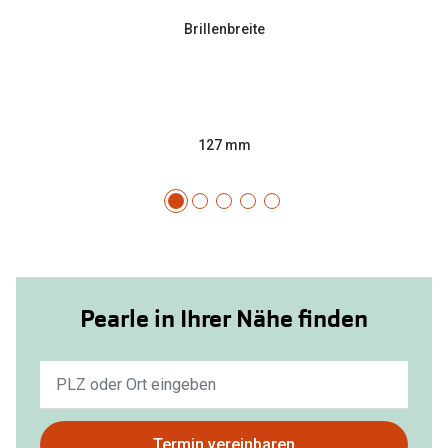
Brillenbreite
127 mm
Pearle in Ihrer Nähe finden
Keine
Ergebnisse
gefunden.
Bitte
Termin vereinbaren