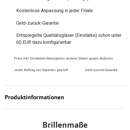
Zubehör
Alle Sonne
Kostenlose Anpassung in jeder Filiale
Brillenbügel
Angebote
Geld-zurück-Garantie
Brillenetuis
-50% auf d
Entspiegelte Qualitätsgläser (Einstärke) schon unter
Brillenkettchen
60 EUR dazu konfigurierbar
Ratgeber
Preis inkl. Einstärken-Basisgläser, andere Gläser gegen Aufpreis
Wie wähle ich die richtige Brille
Jeder Auftrag von Experten geprüft
Geld-zurück-Garantie
Gleitsicht Ratgeber
Brillengröße ermitteln
Alle Brillen Ratgeber
Produktinformationen
Brillenmaße