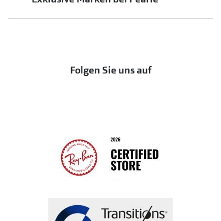
jö Bonus Club
Markensonnenbrillen
Häufige Fragen & Antworten
UNOFFICIAL
OneSight Foundation
Abo kündigen
DbyD
Eine Bestellung stornieren oder zurückgeben
Folgen Sie uns auf
Seen
Bestellung widerrufen