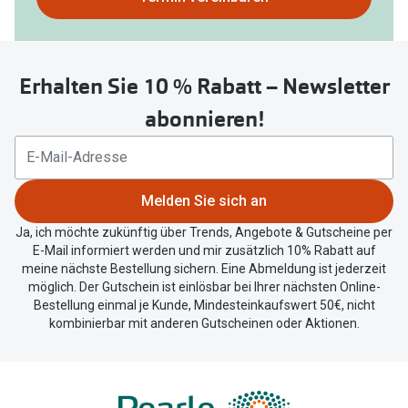
nutzen
Sie
untenstehenden
Erhalten Sie 10 % Rabatt – Newsletter
Button
um
abonnieren!
Ihren
aktuellen
Standort
zu
Melden Sie sich an
teilen.
Ja, ich möchte zukünftig über Trends, Angebote & Gutscheine per
E-Mail informiert werden und mir zusätzlich 10% Rabatt auf
meine nächste Bestellung sichern. Eine Abmeldung ist jederzeit
möglich. Der Gutschein ist einlösbar bei Ihrer nächsten Online-
Bestellung einmal je Kunde, Mindesteinkaufswert 50€, nicht
kombinierbar mit anderen Gutscheinen oder Aktionen.