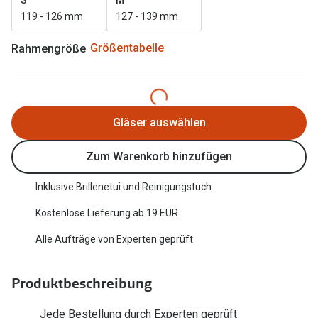
Trends
119 - 126 mm
127 - 139 mm
Oakley Me
Farbe des Jahres
Rahmengröße
Größentabelle
Sonnenbri
Ray-Ban Meta
Fahrradbri
Oakley Meta
Zubehör
Gläser auswählen
Brillentrends 2026
Brillenbüg
Zum Warenkorb hinzufügen
Gläser
Brillenetui
Glaspakete
Inklusive Brillenetui und Reinigungstuch
Brillenket
Glasveredelungen
Kostenlose Lieferung ab 19 EUR
Ratgeber
Transitions Gläser
Alle Aufträge von Experten geprüft
Polarisier
Blaulichtfilterbrillen
UV-Schutz
Produktbeschreibung
Bildschirmarbeitsplatzbrillen
Wie wähle 
Jede Bestellung durch Experten geprüft