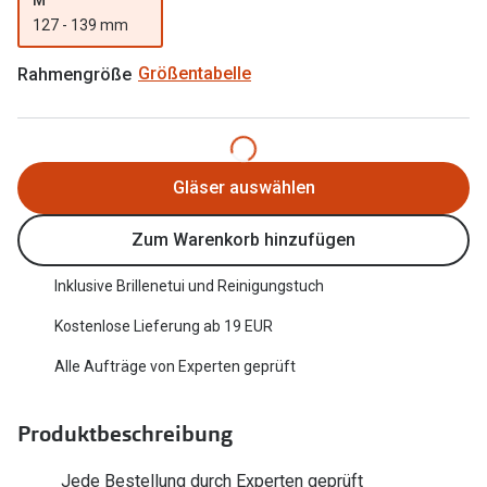
Trends
127 - 139 mm
Oakley Me
Farbe des Jahres
Rahmengröße
Größentabelle
Sonnenbri
Ray-Ban Meta
Fahrradbri
Oakley Meta
Zubehör
Gläser auswählen
Brillentrends 2026
Brillenbüg
Zum Warenkorb hinzufügen
Gläser
Brillenetui
Glaspakete
Inklusive Brillenetui und Reinigungstuch
Brillenket
Glasveredelungen
Kostenlose Lieferung ab 19 EUR
Ratgeber
Transitions Gläser
Alle Aufträge von Experten geprüft
Polarisier
Blaulichtfilterbrillen
UV-Schutz
Produktbeschreibung
Bildschirmarbeitsplatzbrillen
Wie wähle 
Jede Bestellung durch Experten geprüft