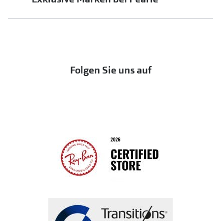
jö Bonus Club
Markensonnenbrillen
Häufige Fragen & Antworten
UNOFFICIAL
OneSight Foundation
Abo kündigen
DbyD
Eine Bestellung stornieren oder zurückgeben
Folgen Sie uns auf
Seen
Bestellung widerrufen