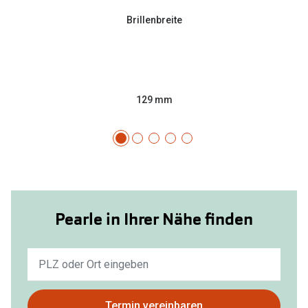
Brillenbreite
129 mm
Pearle in Ihrer Nähe finden
Keine
Ergebnisse
gefunden.
Bitte
Termin vereinbaren