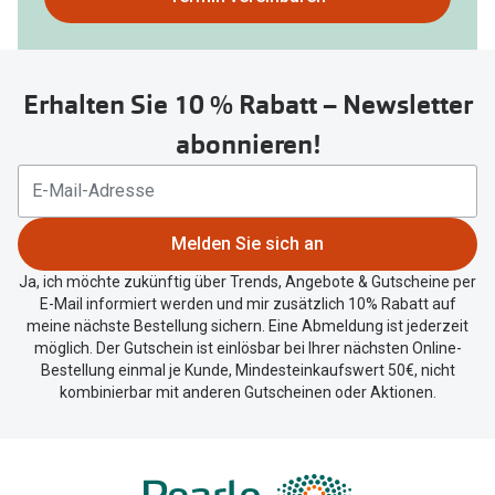
nutzen
Sie
untenstehenden
Erhalten Sie 10 % Rabatt – Newsletter
Button
um
abonnieren!
Ihren
aktuellen
Standort
zu
Melden Sie sich an
teilen.
Ja, ich möchte zukünftig über Trends, Angebote & Gutscheine per
E-Mail informiert werden und mir zusätzlich 10% Rabatt auf
meine nächste Bestellung sichern. Eine Abmeldung ist jederzeit
möglich. Der Gutschein ist einlösbar bei Ihrer nächsten Online-
Bestellung einmal je Kunde, Mindesteinkaufswert 50€, nicht
kombinierbar mit anderen Gutscheinen oder Aktionen.