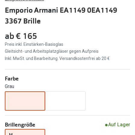
Brillen Sale
Emporio Armani EA1149 0EA1149
Ray-Ban
Marken
3367 Brille
Ray-Ban 
Ray-Ban
ab
€ 165
UNOFFICI
UNOFFICIAL
Preis inkl. Einstärken-Basisglas
Oakley
Gleitsicht- und Arbeitsplatzgläser gegen Aufpreis
Seen
Inkl. MwSt. und Bearbeitung. Versandkostenfrei ab 20 €
Ralph Lau
DbyD
Seen
Armani Exchange
Farbe
Prada
Grau
Ralph Lauren
Humphrey
ChangeMe
Alle Mark
Oakley
Trends
Brillengröße
Alle Marken bei Pearle
Auf Lager
Ray-Ban 
M