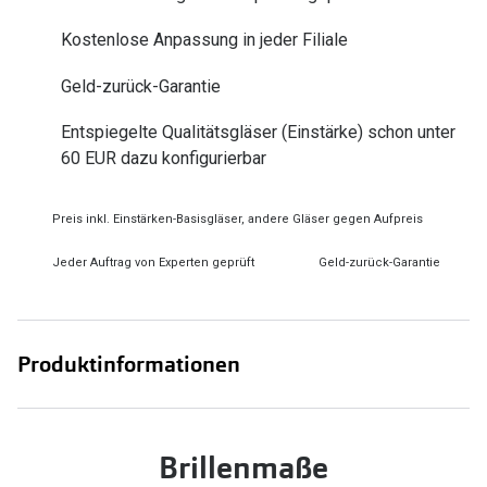
Zubehör
Alle Sonne
Kostenlose Anpassung in jeder Filiale
Brillenbügel
Angebote
Geld-zurück-Garantie
Brillenetuis
-50% auf d
Entspiegelte Qualitätsgläser (Einstärke) schon unter
Brillenkettchen
60 EUR dazu konfigurierbar
Ratgeber
Preis inkl. Einstärken-Basisgläser, andere Gläser gegen Aufpreis
Wie wähle ich die richtige Brille
Jeder Auftrag von Experten geprüft
Geld-zurück-Garantie
Gleitsicht Ratgeber
Brillengröße ermitteln
Alle Brillen Ratgeber
Produktinformationen
Brillenmaße