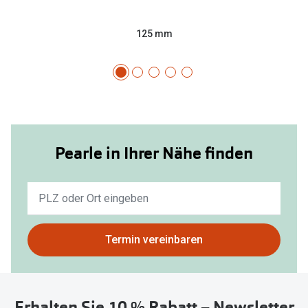
125 mm
Pearle in Ihrer Nähe finden
Keine
Ergebnisse
gefunden.
Bitte
Termin vereinbaren
nutzen
Sie
untenstehenden
Erhalten Sie 10 % Rabatt – Newsletter
Button