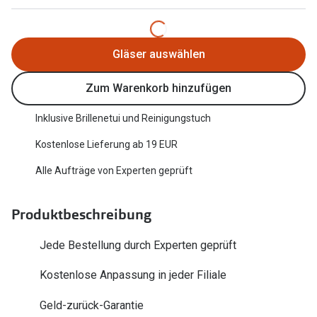
Trends
Oakley Me
Farbe des Jahres
Sonnenbri
Gläser auswählen
Ray-Ban Meta
Fahrradbri
Zum Warenkorb hinzufügen
Oakley Meta
Zubehör
Inklusive Brillenetui und Reinigungstuch
Brillentrends 2026
Brillenbüg
Kostenlose Lieferung ab 19 EUR
Gläser
Brillenetui
Alle Aufträge von Experten geprüft
Glaspakete
Brillenket
Glasveredelungen
Produktbeschreibung
Ratgeber
Transitions Gläser
Jede Bestellung durch Experten geprüft
Polarisier
Blaulichtfilterbrillen
Kostenlose Anpassung in jeder Filiale
UV-Schutz
Bildschirmarbeitsplatzbrillen
Geld-zurück-Garantie
Wie wähle 