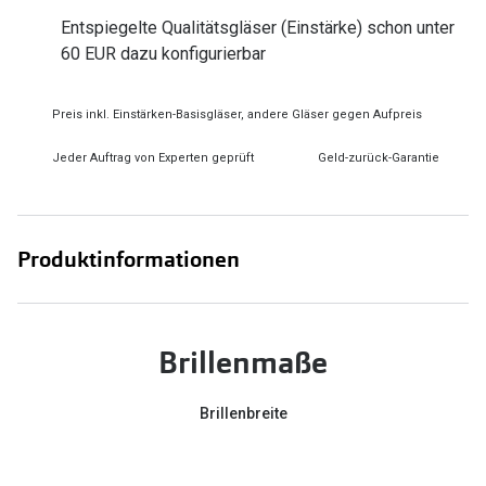
Zubehör
Alle Sonne
Entspiegelte Qualitätsgläser (Einstärke) schon unter
Brillenbügel
60 EUR dazu konfigurierbar
Angebote
Brillenetuis
-50% auf d
Preis inkl. Einstärken-Basisgläser, andere Gläser gegen Aufpreis
Brillenkettchen
Jeder Auftrag von Experten geprüft
Geld-zurück-Garantie
Ratgeber
Wie wähle ich die richtige Brille
Produktinformationen
Gleitsicht Ratgeber
Brillengröße ermitteln
Brillenmaße
Alle Brillen Ratgeber
Brillenbreite