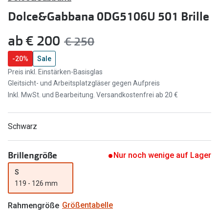
Brillen Sale
Dolce&Gabbana 0DG5106U 501 Brille
Ray-Ban
Marken
jetzt:
ab
€ 200
Vorher:
€ 250
Ray-Ban 
Ray-Ban
UNOFFICI
-20%
Sale
UNOFFICIAL
Preis inkl. Einstärken-Basisglas
Oakley
Gleitsicht- und Arbeitsplatzgläser gegen Aufpreis
Seen
Inkl. MwSt. und Bearbeitung. Versandkostenfrei ab 20 €
Ralph Lau
DbyD
Seen
Armani Exchange
Schwarz
Prada
Ralph Lauren
Brillengröße
Nur noch wenige auf Lager
Humphrey
ChangeMe
S
Alle Mark
Oakley
119 - 126 mm
Trends
Alle Marken bei Pearle
Rahmengröße
Größentabelle
Ray-Ban 