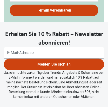
gefunden.
Bitte
Termin vereinbaren
nutzen
Sie
untenstehenden
Erhalten Sie 10 % Rabatt – Newsletter
Button
um
abonnieren!
Ihren
aktuellen
Standort
zu
Melden Sie sich an
teilen.
Ja, ich möchte zukünftig über Trends, Angebote & Gutscheine per
E-Mail informiert werden und mir zusätzlich 10% Rabatt auf
meine nächste Bestellung sichern. Eine Abmeldung ist jederzeit
möglich. Der Gutschein ist einlösbar bei Ihrer nächsten Online-
Bestellung einmal je Kunde, Mindesteinkaufswert 50€, nicht
kombinierbar mit anderen Gutscheinen oder Aktionen.