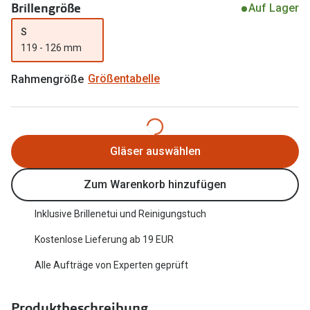
Brillengröße
Auf Lager
Trends
Oakley Me
S
Farbe des Jahres
119 - 126 mm
Sonnenbri
Ray-Ban Meta
Fahrradbri
Rahmengröße
Größentabelle
Oakley Meta
Zubehör
Brillentrends 2026
Brillenbüg
Gläser auswählen
Gläser
Brillenetui
Glaspakete
Zum Warenkorb hinzufügen
Brillenket
Glasveredelungen
Inklusive Brillenetui und Reinigungstuch
Ratgeber
Transitions Gläser
Kostenlose Lieferung ab 19 EUR
Polarisier
Blaulichtfilterbrillen
Alle Aufträge von Experten geprüft
UV-Schutz
Bildschirmarbeitsplatzbrillen
Wie wähle 
Produktbeschreibung