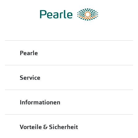
Pearle
Über uns
Service
Franchisepartner werden
Filiale finden
Pearle in Ihrer Nähe
Informationen
Filialübersicht
Die richtige Brille wählen
Job & Karriere
Vorteile & Sicherheit
Brillen online anprobieren
Premium Sehtest