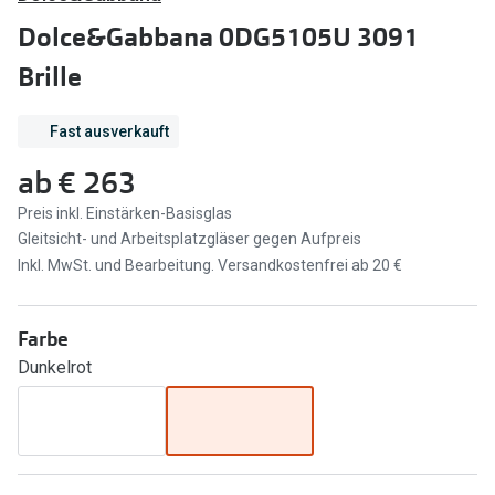
Brillen Sale
Dolce&Gabbana 0DG5105U 3091
Ray-Ban
Marken
Brille
Ray-Ban 
Ray-Ban
Fast ausverkauft
UNOFFICI
UNOFFICIAL
ab
€ 263
Oakley
Seen
Preis inkl. Einstärken-Basisglas
Ralph Lau
DbyD
Gleitsicht- und Arbeitsplatzgläser gegen Aufpreis
Seen
Inkl. MwSt. und Bearbeitung. Versandkostenfrei ab 20 €
Armani Exchange
Prada
Ralph Lauren
Farbe
Humphrey
Dunkelrot
ChangeMe
Alle Mark
Oakley
Trends
Alle Marken bei Pearle
Ray-Ban 