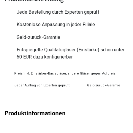
Zubehör
Alle Sonne
Jede Bestellung durch Experten geprüft
Brillenbügel
Angebote
Kostenlose Anpassung in jeder Filiale
Brillenetuis
-50% auf d
Geld-zurück-Garantie
Brillenkettchen
Entspiegelte Qualitätsgläser (Einstärke) schon unter
Ratgeber
60 EUR dazu konfigurierbar
Wie wähle ich die richtige Brille
Gleitsicht Ratgeber
Preis inkl. Einstärken-Basisgläser, andere Gläser gegen Aufpreis
Brillengröße ermitteln
Jeder Auftrag von Experten geprüft
Geld-zurück-Garantie
Alle Brillen Ratgeber
Produktinformationen