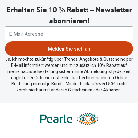
untenstehenden
Trends
Erhalten Sie 10 % Rabatt – Newsletter
Button
Oakley Me
um
Farbe des Jahres
abonnieren!
Sonnenbri
Ihren
Ray-Ban Meta
aktuellen
Fahrradbri
Standort
Oakley Meta
zu
Melden Sie sich an
Zubehör
teilen.
Brillentrends 2026
Brillenbüg
Ja, ich möchte zukünftig über Trends, Angebote & Gutscheine per
E-Mail informiert werden und mir zusätzlich 10% Rabatt auf
Gläser
Brillenetui
meine nächste Bestellung sichern. Eine Abmeldung ist jederzeit
möglich. Der Gutschein ist einlösbar bei Ihrer nächsten Online-
Glaspakete
Brillenket
Bestellung einmal je Kunde, Mindesteinkaufswert 50€, nicht
kombinierbar mit anderen Gutscheinen oder Aktionen.
Glasveredelungen
Ratgeber
Transitions Gläser
Polarisier
Blaulichtfilterbrillen
UV-Schutz
Bildschirmarbeitsplatzbrillen
Wie wähle 