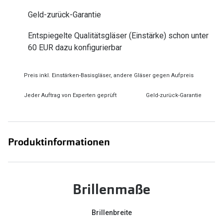
Zubehör
Alle Sonne
Geld-zurück-Garantie
Brillenbügel
Entspiegelte Qualitätsgläser (Einstärke) schon unter
Angebote
Brillenetuis
60 EUR dazu konfigurierbar
-50% auf d
Brillenkettchen
Preis inkl. Einstärken-Basisgläser, andere Gläser gegen Aufpreis
Ratgeber
Jeder Auftrag von Experten geprüft
Geld-zurück-Garantie
Wie wähle ich die richtige Brille
Gleitsicht Ratgeber
Produktinformationen
Brillengröße ermitteln
Alle Brillen Ratgeber
Brillenmaße
Brillenbreite