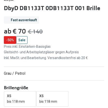
Brillen Sale
DbyD DB1133T 0DB1133T 001 Brille
Ray-Ban
Marken
Ray-Ban 
Fast ausverkauft
Ray-Ban
jetzt:
ab
€ 70
UNOFFICI
Vorher:
€ 140
UNOFFICIAL
Oakley
-50%
Sale
Seen
Preis inkl. Einstärken-Basisglas
Ralph Lau
DbyD
Gleitsicht- und Arbeitsplatzgläser gegen Aufpreis
Seen
Inkl. MwSt. und Bearbeitung. Versandkostenfrei ab 20 €
Armani Exchange
Prada
Ralph Lauren
Grau / Petrol
Humphrey
ChangeMe
Alle Mark
Brillengröße
Oakley
XS
XS
Trends
Alle Marken bei Pearle
bis 118 mm
bis 118 mm
Ray-Ban 