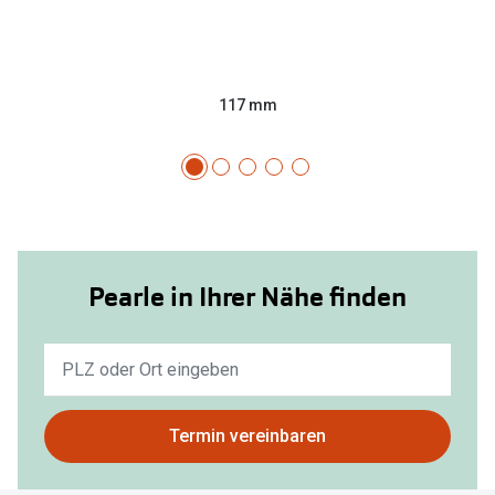
117 mm
Pearle in Ihrer Nähe finden
Keine
Ergebnisse
gefunden.
Bitte
Termin vereinbaren
nutzen
Sie