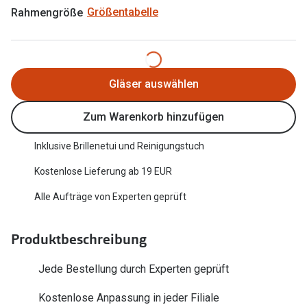
Trends
Rahmengröße
Größentabelle
Oakley Me
Farbe des Jahres
Sonnenbri
Ray-Ban Meta
Fahrradbri
Gläser auswählen
Oakley Meta
Zubehör
Zum Warenkorb hinzufügen
Brillentrends 2026
Brillenbüg
Inklusive Brillenetui und Reinigungstuch
Gläser
Brillenetui
Kostenlose Lieferung ab 19 EUR
Glaspakete
Brillenket
Alle Aufträge von Experten geprüft
Glasveredelungen
Ratgeber
Transitions Gläser
Produktbeschreibung
Polarisier
Blaulichtfilterbrillen
UV-Schutz
Jede Bestellung durch Experten geprüft
Bildschirmarbeitsplatzbrillen
Wie wähle 
Kostenlose Anpassung in jeder Filiale