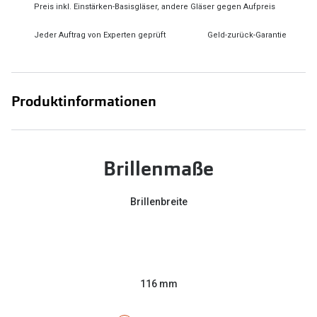
Preis inkl. Einstärken-Basisgläser, andere Gläser gegen Aufpreis
Zubehör
Alle Sonne
Brillenbügel
Jeder Auftrag von Experten geprüft
Geld-zurück-Garantie
Angebote
Brillenetuis
-50% auf d
Brillenkettchen
Produktinformationen
Ratgeber
Wie wähle ich die richtige Brille
Brillenmaße
Gleitsicht Ratgeber
Brillenbreite
Brillengröße ermitteln
Alle Brillen Ratgeber
116 mm