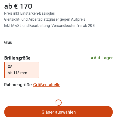
Brillen Sale
ab
€ 170
Ray-Ban
Marken
Preis inkl. Einstärken-Basisglas
Gleitsicht- und Arbeitsplatzgläser gegen Aufpreis
Ray-Ban 
Ray-Ban
Inkl. MwSt. und Bearbeitung. Versandkostenfrei ab 20 €
UNOFFICI
UNOFFICIAL
Oakley
Grau
Seen
Ralph Lau
DbyD
Brillengröße
Auf Lager
Seen
Armani Exchange
XS
bis 118 mm
Prada
Ralph Lauren
Humphrey
Rahmengröße
Größentabelle
ChangeMe
Alle Mark
Oakley
Trends
Alle Marken bei Pearle
Gläser auswählen
Ray-Ban 