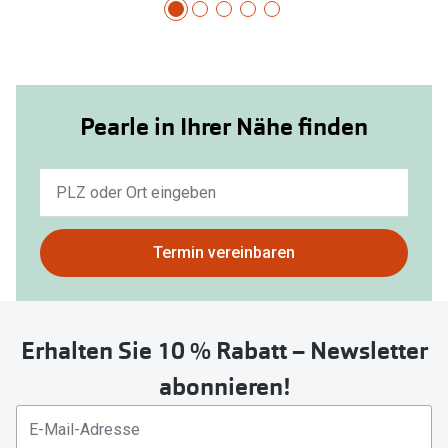
Pearle in Ihrer Nähe finden
Keine
Ergebnisse
gefunden.
Bitte
Termin vereinbaren
nutzen
Sie
untenstehenden
Erhalten Sie 10 % Rabatt – Newsletter
Button
um
abonnieren!
Ihren
aktuellen
Standort