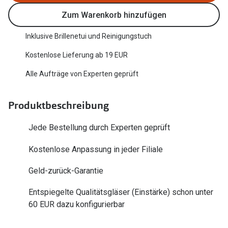
Trends
Zum Warenkorb hinzufügen
Oakley Me
Farbe des Jahres
Sonnenbri
Inklusive Brillenetui und Reinigungstuch
Ray-Ban Meta
Kostenlose Lieferung ab 19 EUR
Fahrradbri
Oakley Meta
Alle Aufträge von Experten geprüft
Zubehör
Brillentrends 2026
Brillenbüg
Produktbeschreibung
Gläser
Brillenetui
Jede Bestellung durch Experten geprüft
Glaspakete
Brillenket
Kostenlose Anpassung in jeder Filiale
Glasveredelungen
Ratgeber
Geld-zurück-Garantie
Transitions Gläser
Polarisier
Blaulichtfilterbrillen
Entspiegelte Qualitätsgläser (Einstärke) schon unter
UV-Schutz
60 EUR dazu konfigurierbar
Bildschirmarbeitsplatzbrillen
Wie wähle 