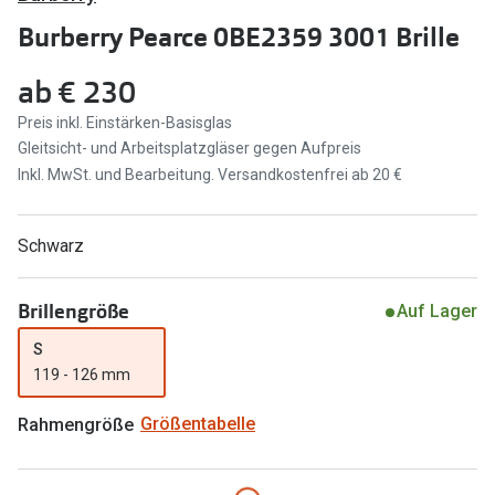
Brillen Sale
Burberry Pearce 0BE2359 3001 Brille
Ray-Ban
Marken
ab
€ 230
Ray-Ban 
Ray-Ban
Preis inkl. Einstärken-Basisglas
UNOFFICI
UNOFFICIAL
Gleitsicht- und Arbeitsplatzgläser gegen Aufpreis
Inkl. MwSt. und Bearbeitung. Versandkostenfrei ab 20 €
Oakley
Seen
Ralph Lau
DbyD
Schwarz
Seen
Armani Exchange
Brillengröße
Prada
Auf Lager
Ralph Lauren
S
Humphrey
ChangeMe
119 - 126 mm
Alle Mark
Oakley
Rahmengröße
Größentabelle
Trends
Alle Marken bei Pearle
Ray-Ban 