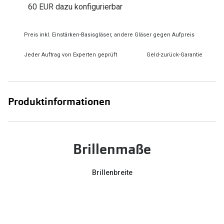
60 EUR dazu konfigurierbar
Zubehör
Alle Sonne
Brillenbügel
Angebote
Preis inkl. Einstärken-Basisgläser, andere Gläser gegen Aufpreis
Brillenetuis
-50% auf d
Jeder Auftrag von Experten geprüft
Geld-zurück-Garantie
Brillenkettchen
Ratgeber
Produktinformationen
Wie wähle ich die richtige Brille
Gleitsicht Ratgeber
Brillengröße ermitteln
Brillenmaße
Alle Brillen Ratgeber
Brillenbreite