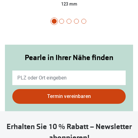
123 mm
Pearle in Ihrer Nähe finden
Keine
Ergebnisse
gefunden.
Bitte
Termin vereinbaren
nutzen
Sie
untenstehenden
Erhalten Sie 10 % Rabatt – Newsletter
Button
um
abonnieren!