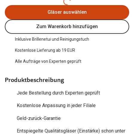
Trends
Oakley Me
Gläser auswählen
Farbe des Jahres
Sonnenbri
Zum Warenkorb hinzufügen
Ray-Ban Meta
Fahrradbri
Inklusive Brillenetui und Reinigungstuch
Oakley Meta
Zubehör
Kostenlose Lieferung ab 19 EUR
Brillentrends 2026
Brillenbüg
Alle Aufträge von Experten geprüft
Gläser
Brillenetui
Glaspakete
Produktbeschreibung
Brillenket
Glasveredelungen
Jede Bestellung durch Experten geprüft
Ratgeber
Transitions Gläser
Polarisier
Kostenlose Anpassung in jeder Filiale
Blaulichtfilterbrillen
UV-Schutz
Geld-zurück-Garantie
Bildschirmarbeitsplatzbrillen
Wie wähle 
Entspiegelte Qualitätsgläser (Einstärke) schon unter