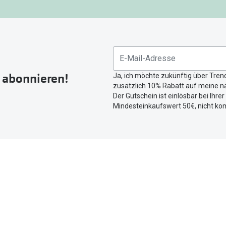
gefunden.
Bitte
nutzen
Sie
untenstehenden
Button
r abonnieren!
Ja, ich möchte zukünftig über Tren
um
zusätzlich 10% Rabatt auf meine nä
Ihren
Der Gutschein ist einlösbar bei Ihre
aktuellen
Mindesteinkaufswert 50€, nicht ko
Standort
zu
teilen.