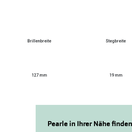
Brillenbreite
Stegbreite
127 mm
19 mm
Pearle in Ihrer Nähe finde