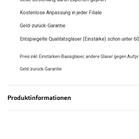
Oakley
Humphrey´s
Sonnenbrillen Sale
Entspiegelte Brillen ab €59
Kontaktlinsen-Abo
Kostenlose Anpassung in jeder Filiale
Alle Marken bei P
Alle Marken
Geld-zurück-Garantie
Brillen Sale
Ray-Ban Meta ausprobieren
Entspiegelte Qualitätsgläser (Einstärke) schon unter 6
Preis inkl. Einstärken-Basisgläser, andere Gläser gegen Aufpr
Geld-zurück-Garantie
Produktinformationen