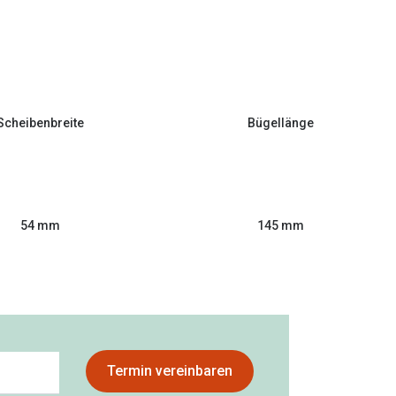
Scheibenbreite
Bügellänge
54 mm
145 mm
Termin vereinbaren