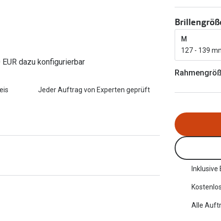
FreshLook®
Transitions Gläser
Brillenkettchen
Brillengröß
earle
Blaulichtfilterbrillen
M
127 - 139 m
Bildschirmarbeitsplatzbrillen
0 EUR dazu konfigurierbar
Rahmengrö
eis
Jeder Auftrag von Experten geprüft
Inklusive
Kostenlos
Alle Auft