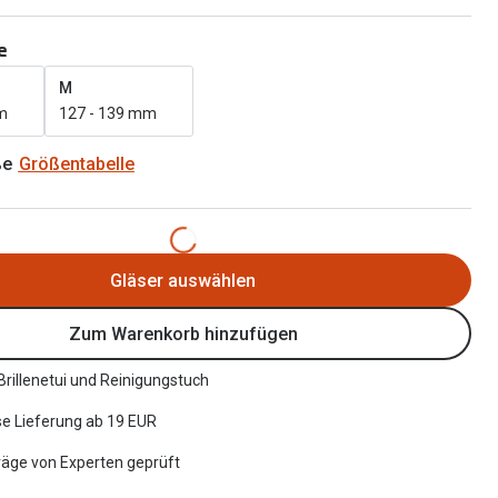
Alle Brillen Ratgeber
Tag-und Nachlinsen
e
Welche Kontaktlinsen brauche ich?
M
m
127 - 139 mm
Alle Kontaktlinsen Ratgeber
ße
Größentabelle
Gläser auswählen
Zum Warenkorb hinzufügen
 Brillenetui und Reinigungstuch
e Lieferung ab 19 EUR
räge von Experten geprüft