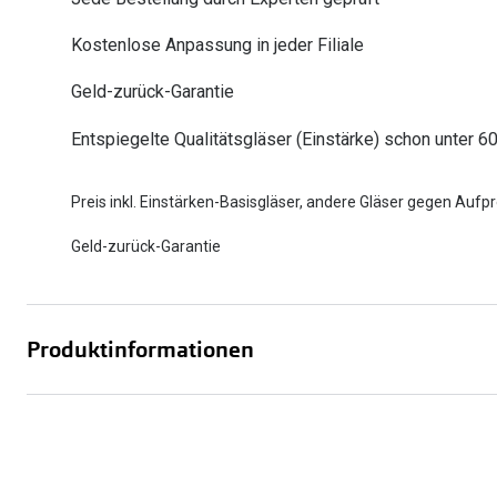
Oakley
Humphrey´s
Sonnenbrillen Sale
Entspiegelte Brillen ab €59
Kontaktlinsen-Abo
Kostenlose Anpassung in jeder Filiale
Alle Marken bei P
Alle Marken
Geld-zurück-Garantie
Brillen Sale
Ray-Ban Meta ausprobieren
Entspiegelte Qualitätsgläser (Einstärke) schon unter 6
Preis inkl. Einstärken-Basisgläser, andere Gläser gegen Aufpr
Geld-zurück-Garantie
Produktinformationen