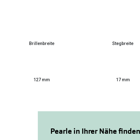
Brillenbreite
Stegbreite
127 mm
17 mm
Pearle in Ihrer Nähe finde