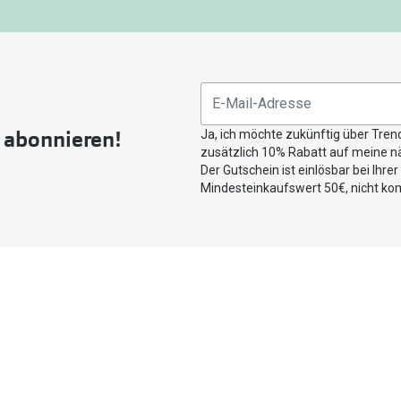
gefunden.
Bitte
nutzen
Sie
untenstehenden
Button
r abonnieren!
Ja, ich möchte zukünftig über Tren
um
zusätzlich 10% Rabatt auf meine nä
Ihren
Der Gutschein ist einlösbar bei Ihre
aktuellen
Mindesteinkaufswert 50€, nicht ko
Standort
zu
teilen.