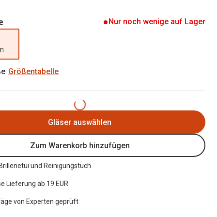
Alle Brillen Ratgeber
Tag-und Nachlinsen
e
Nur noch wenige auf Lager
Welche Kontaktlinsen brauche ich?
mm
Alle Kontaktlinsen Ratgeber
ße
Größentabelle
Gläser auswählen
Zum Warenkorb hinzufügen
 Brillenetui und Reinigungstuch
e Lieferung ab 19 EUR
räge von Experten geprüft