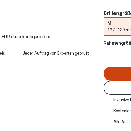
FreshLook®
Transitions Gläser
Brillenkettchen
Brillengröß
earle
Blaulichtfilterbrillen
M
127 - 139 
Bildschirmarbeitsplatzbrillen
0 EUR dazu konfigurierbar
Rahmengrö
eis
Jeder Auftrag von Experten geprüft
Inklusive
Kostenlos
Alle Auft