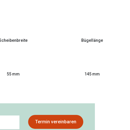
Scheibenbreite
Bügellänge
55 mm
145 mm
Termin vereinbaren