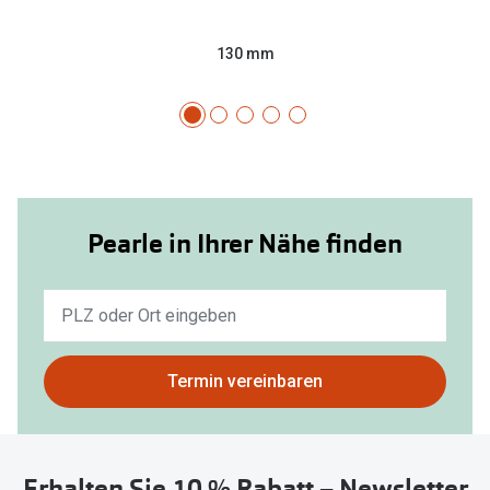
130 mm
Pearle in Ihrer Nähe finden
Keine
Ergebnisse
gefunden.
Bitte
Termin vereinbaren
nutzen
Sie
untenstehenden
Erhalten Sie 10 % Rabatt – Newsletter
Button