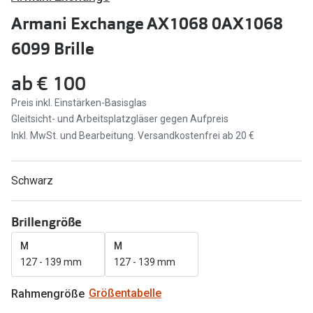
Brillen Sale
Armani Exchange AX1068 0AX1068
Ray-Ban
Marken
6099 Brille
Ray-Ban 
Ray-Ban
ab
€ 100
UNOFFICI
UNOFFICIAL
Preis inkl. Einstärken-Basisglas
Oakley
Gleitsicht- und Arbeitsplatzgläser gegen Aufpreis
Seen
Inkl. MwSt. und Bearbeitung. Versandkostenfrei ab 20 €
Ralph Lau
DbyD
Seen
Armani Exchange
Schwarz
Prada
Ralph Lauren
Brillengröße
Humphrey
ChangeMe
M
M
Alle Mark
Oakley
127 - 139 mm
127 - 139 mm
Trends
Alle Marken bei Pearle
Rahmengröße
Größentabelle
Ray-Ban 