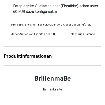
Zubehör
Alle Sonne
Entspiegelte Qualitätsgläser (Einstärke) schon unter
Brillenbügel
60 EUR dazu konfigurierbar
Angebote
Brillenetuis
-50% auf d
Preis inkl. Einstärken-Basisgläser, andere Gläser gegen Aufpreis
Brillenkettchen
Jeder Auftrag von Experten geprüft
Geld-zurück-Garantie
Ratgeber
Wie wähle ich die richtige Brille
Produktinformationen
Gleitsicht Ratgeber
Brillengröße ermitteln
Brillenmaße
Alle Brillen Ratgeber
Brillenbreite