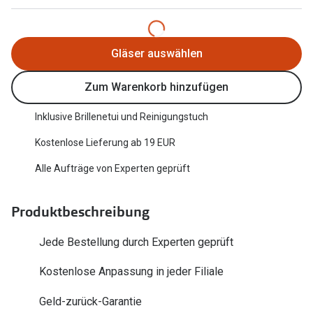
Trends
Oakley Me
Farbe des Jahres
Sonnenbri
Gläser auswählen
Ray-Ban Meta
Fahrradbri
Zum Warenkorb hinzufügen
Oakley Meta
Zubehör
Inklusive Brillenetui und Reinigungstuch
Brillentrends 2026
Brillenbüg
Kostenlose Lieferung ab 19 EUR
Gläser
Brillenetui
Alle Aufträge von Experten geprüft
Glaspakete
Brillenket
Glasveredelungen
Produktbeschreibung
Ratgeber
Transitions Gläser
Jede Bestellung durch Experten geprüft
Polarisier
Blaulichtfilterbrillen
Kostenlose Anpassung in jeder Filiale
UV-Schutz
Bildschirmarbeitsplatzbrillen
Geld-zurück-Garantie
Wie wähle 