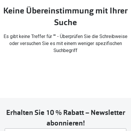
Brillen Sale
Keine Übereinstimmung mit Ihrer
Ray-Ban
Marken
Suche
Ray-Ban 
Ray-Ban
UNOFFICI
Es gibt keine Treffer für "" - Überprüfen Sie die Schreibweise
UNOFFICIAL
oder versuchen Sie es mit einem weniger spezifischen
Oakley
Seen
Suchbegriff
Ralph Lau
DbyD
Seen
Armani Exchange
Prada
Ralph Lauren
Humphrey
ChangeMe
Alle Mark
Oakley
Erhalten Sie 10 % Rabatt – Newsletter
Trends
Alle Marken bei Pearle
abonnieren!
Ray-Ban 