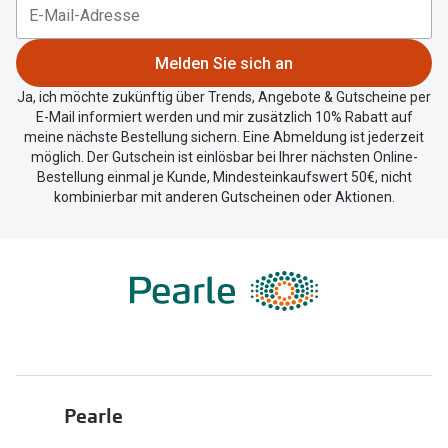
Trends
Oakley Me
Farbe des Jahres
Melden Sie sich an
Sonnenbri
Ray-Ban Meta
Ja, ich möchte zukünftig über Trends, Angebote & Gutscheine per
Fahrradbri
E-Mail informiert werden und mir zusätzlich 10% Rabatt auf
Oakley Meta
meine nächste Bestellung sichern. Eine Abmeldung ist jederzeit
möglich. Der Gutschein ist einlösbar bei Ihrer nächsten Online-
Zubehör
Brillentrends 2026
Bestellung einmal je Kunde, Mindesteinkaufswert 50€, nicht
Brillenbüg
kombinierbar mit anderen Gutscheinen oder Aktionen.
Gläser
Brillenetui
Glaspakete
Brillenket
Glasveredelungen
Ratgeber
Transitions Gläser
Polarisier
Blaulichtfilterbrillen
UV-Schutz
Pearle
Bildschirmarbeitsplatzbrillen
Wie wähle 