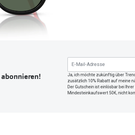
FreshLook®
Transitions Gläser
Brillenkettchen
earle
Blaulichtfilterbrillen
Bildschirmarbeitsplatzbrillen
r abonnieren!
Ja, ich möchte zukünftig über Tren
zusätzlich 10% Rabatt auf meine nä
Der Gutschein ist einlösbar bei Ihre
Mindesteinkaufswert 50€, nicht ko