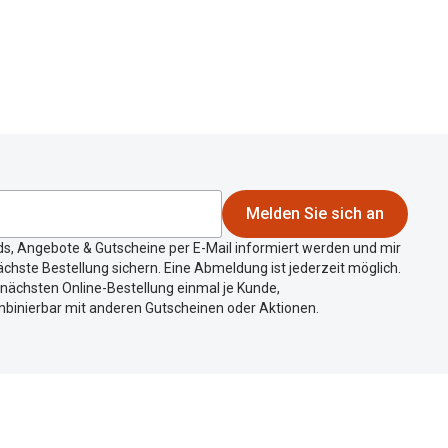
Alle Brillen Ratgeber
Tag-und Nachlinsen
Welche Kontaktlinsen brauche ich?
Alle Kontaktlinsen Ratgeber
Melden Sie sich an
ds, Angebote & Gutscheine per E-Mail informiert werden und mir
chste Bestellung sichern. Eine Abmeldung ist jederzeit möglich.
r nächsten Online-Bestellung einmal je Kunde,
mbinierbar mit anderen Gutscheinen oder Aktionen.