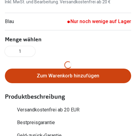
Inkl. MwSt. und Bearbeitung. Versandkostenfrei ab 20 €
Brillen Sale
Ray-Ban
Marken
Blau
Nur noch wenige auf Lager
Ray-Ban 
Ray-Ban
UNOFFICI
Menge wählen
UNOFFICIAL
Oakley
1
Seen
Ralph Lau
DbyD
Seen
Zum Warenkorb hinzufügen
Armani Exchange
Prada
Ralph Lauren
Produktbeschreibung
Humphrey
ChangeMe
Alle Mark
Versandkostenfrei ab 20 EUR
Oakley
Bestpreisgarantie
Trends
Alle Marken bei Pearle
Ray-Ban 
Geld-zurück-Garantie