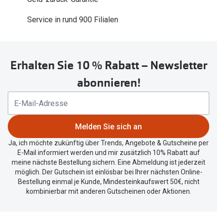
Trends
Oakley Me
Service in rund 900 Filialen
Farbe des Jahres
Sonnenbri
Ray-Ban Meta
Fahrradbri
Erhalten Sie 10 % Rabatt – Newsletter
Oakley Meta
Zubehör
abonnieren!
Brillentrends 2026
Brillenbüg
Gläser
Brillenetui
Glaspakete
Melden Sie sich an
Brillenket
Glasveredelungen
Ja, ich möchte zukünftig über Trends, Angebote & Gutscheine per
E-Mail informiert werden und mir zusätzlich 10% Rabatt auf
Ratgeber
Transitions Gläser
meine nächste Bestellung sichern. Eine Abmeldung ist jederzeit
Polarisier
möglich. Der Gutschein ist einlösbar bei Ihrer nächsten Online-
Blaulichtfilterbrillen
Bestellung einmal je Kunde, Mindesteinkaufswert 50€, nicht
UV-Schutz
kombinierbar mit anderen Gutscheinen oder Aktionen.
Bildschirmarbeitsplatzbrillen
Wie wähle 