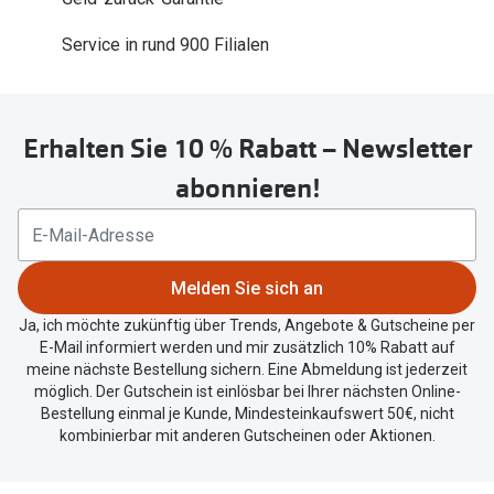
Trends
Oakley Me
Service in rund 900 Filialen
Farbe des Jahres
Sonnenbri
Ray-Ban Meta
Fahrradbri
Erhalten Sie 10 % Rabatt – Newsletter
Oakley Meta
Zubehör
abonnieren!
Brillentrends 2026
Brillenbüg
Gläser
Brillenetui
Glaspakete
Melden Sie sich an
Brillenket
Glasveredelungen
Ja, ich möchte zukünftig über Trends, Angebote & Gutscheine per
E-Mail informiert werden und mir zusätzlich 10% Rabatt auf
Ratgeber
Transitions Gläser
meine nächste Bestellung sichern. Eine Abmeldung ist jederzeit
Polarisier
möglich. Der Gutschein ist einlösbar bei Ihrer nächsten Online-
Blaulichtfilterbrillen
Bestellung einmal je Kunde, Mindesteinkaufswert 50€, nicht
UV-Schutz
kombinierbar mit anderen Gutscheinen oder Aktionen.
Bildschirmarbeitsplatzbrillen
Wie wähle 