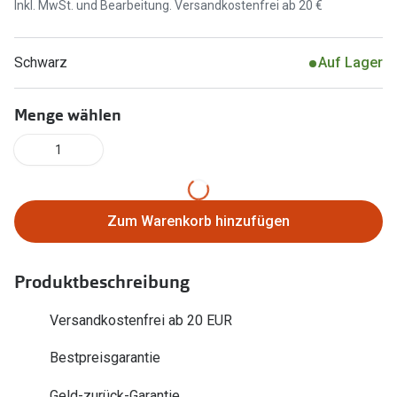
Inkl. MwSt. und Bearbeitung. Versandkostenfrei ab 20 €
Brillen Sale
Ray-Ban
Marken
Schwarz
Auf Lager
Ray-Ban 
Ray-Ban
UNOFFICI
Menge wählen
UNOFFICIAL
Oakley
1
Seen
Ralph Lau
DbyD
Seen
Zum Warenkorb hinzufügen
Armani Exchange
Prada
Ralph Lauren
Produktbeschreibung
Humphrey
ChangeMe
Alle Mark
Versandkostenfrei ab 20 EUR
Oakley
Bestpreisgarantie
Trends
Alle Marken bei Pearle
Ray-Ban 
Geld-zurück-Garantie