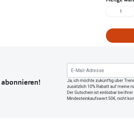
FreshLook®
Transitions Gläser
Brillenkettchen
1
earle
Blaulichtfilterbrillen
Bildschirmarbeitsplatzbrillen
r abonnieren!
Ja, ich möchte zukünftig über Tren
zusätzlich 10% Rabatt auf meine nä
Der Gutschein ist einlösbar bei Ihre
Mindesteinkaufswert 50€, nicht ko