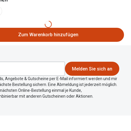
Alle Brillen Ratgeber
Tag-und Nachlinsen
Welche Kontaktlinsen brauche ich?
Alle Kontaktlinsen Ratgeber
Zum Warenkorb hinzufügen
Melden Sie sich an
ds, Angebote & Gutscheine per E-Mail informiert werden und mir
chste Bestellung sichern. Eine Abmeldung ist jederzeit möglich.
r nächsten Online-Bestellung einmal je Kunde,
mbinierbar mit anderen Gutscheinen oder Aktionen.