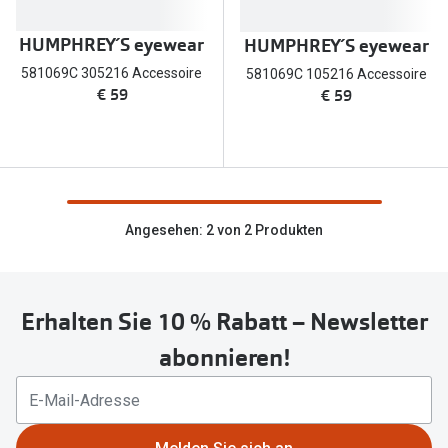
Brillen Sale
Ray-Ban
HUMPHREY´S eyewear
HUMPHREY´S eyewear
Marken
581069C 305216 Accessoire
581069C 105216 Accessoire
Ray-Ban 
Ray-Ban
€ 59
€ 59
UNOFFICI
UNOFFICIAL
Oakley
Seen
Ralph Lau
DbyD
Angesehen: 2 von 2 Produkten
Seen
Armani Exchange
Prada
Ralph Lauren
Erhalten Sie 10 % Rabatt – Newsletter
Humphrey
ChangeMe
abonnieren!
Alle Mark
Oakley
Trends
Alle Marken bei Pearle
Ray-Ban 