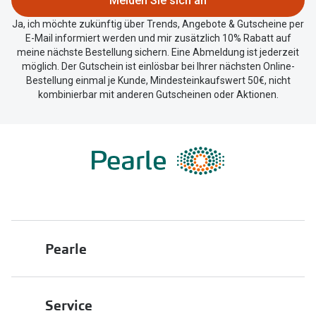
Melden Sie sich an
Trends
Oakley Me
Ja, ich möchte zukünftig über Trends, Angebote & Gutscheine per
E-Mail informiert werden und mir zusätzlich 10% Rabatt auf
Farbe des Jahres
Sonnenbri
meine nächste Bestellung sichern. Eine Abmeldung ist jederzeit
möglich. Der Gutschein ist einlösbar bei Ihrer nächsten Online-
Ray-Ban Meta
Fahrradbri
Bestellung einmal je Kunde, Mindesteinkaufswert 50€, nicht
kombinierbar mit anderen Gutscheinen oder Aktionen.
Oakley Meta
Zubehör
Brillentrends 2026
Brillenbüg
Gläser
Brillenetui
Glaspakete
Brillenket
Glasveredelungen
Ratgeber
Transitions Gläser
Pearle
Polarisier
Blaulichtfilterbrillen
UV-Schutz
Über uns
Bildschirmarbeitsplatzbrillen
Service
Wie wähle 