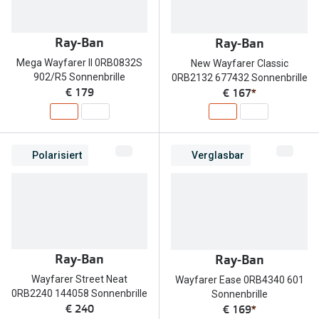
Zubehör
Alle Sonne
Brillenbügel
Ray-Ban
Ray-Ban
Angebote
Brillenetuis
Mega Wayfarer II 0RB0832S
New Wayfarer Classic
-50% auf d
902/R5 Sonnenbrille
0RB2132 677432 Sonnenbrille
Brillenkettchen
€ 179
€ 167
*
Ratgeber
Wie wähle ich die richtige Brille
Polarisiert
Verglasbar
Gleitsicht Ratgeber
Brillengröße ermitteln
Alle Brillen Ratgeber
Ray-Ban
Ray-Ban
Wayfarer Street Neat
Wayfarer Ease 0RB4340 601
0RB2240 144058 Sonnenbrille
Sonnenbrille
€ 240
€ 169
*