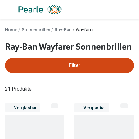
Weiter
zum
Inhalt
Alle Brillen
Kategorie
Home
Sonnenbrillen
Ray-Ban
Wayfarer
Damen
Alle Sonne
Ray-Ban Wayfarer Sonnenbrillen
Herren
Damen
Kinder
Herren
Filter
Gleitsicht
Kinder
AI Glasses
Gleitsicht
21 Produkte
Lesebrillen
Mit Sehst
Verglasbar
Verglasbar
Sportsonn
Angebote
Sonnenbri
Entspiegelte Brillen ab €59
Marken