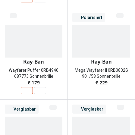
Trends
Oakley Me
Farbe des Jahres
Polarisiert
Sonnenbri
Ray-Ban Meta
Fahrradbri
Oakley Meta
Zubehör
Brillentrends 2026
Brillenbüg
Ray-Ban
Ray-Ban
Gläser
Brillenetui
Wayfarer Puffer 0RB4940
Mega Wayfarer II 0RB0832S
687773 Sonnenbrille
901/58 Sonnenbrille
Glaspakete
Brillenket
€ 179
€ 229
Glasveredelungen
Ratgeber
Transitions Gläser
Polarisier
Verglasbar
Verglasbar
Blaulichtfilterbrillen
UV-Schutz
Bildschirmarbeitsplatzbrillen
Wie wähle 