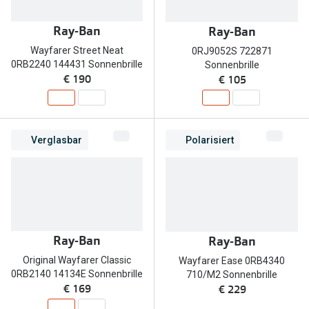
Brillen Sale
Ray-Ban
Ray-Ban
Ray-Ban
Marken
Wayfarer Street Neat
0RJ9052S 722871
Ray-Ban 
Ray-Ban
0RB2240 144431 Sonnenbrille
Sonnenbrille
€ 190
€ 105
UNOFFICI
UNOFFICIAL
Oakley
Seen
Ralph Lau
Verglasbar
Polarisiert
DbyD
Seen
Armani Exchange
Prada
Ralph Lauren
Humphrey
ChangeMe
Ray-Ban
Ray-Ban
Alle Mark
Oakley
Original Wayfarer Classic
Wayfarer Ease 0RB4340
0RB2140 14134E Sonnenbrille
710/M2 Sonnenbrille
Trends
Alle Marken bei Pearle
€ 169
€ 229
Ray-Ban 