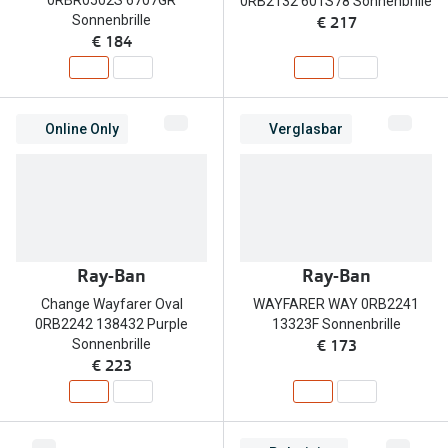
0RBR0502S 6707GR
0RB2132 601S78 Sonnenbrille
€ 217
Sonnenbrille
€ 184
Online Only
Verglasbar
Ray-Ban
Ray-Ban
Change Wayfarer Oval
WAYFARER WAY 0RB2241
0RB2242 138432 Purple
13323F Sonnenbrille
€ 173
Sonnenbrille
€ 223