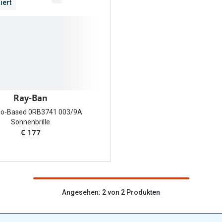
iert
FreshLook®
Transitions Gläser
Brillenkettchen
earle
Blaulichtfilterbrillen
Bildschirmarbeitsplatzbrillen
Ray-Ban
io-Based 0RB3741 003/9A
Sonnenbrille
€ 177
Angesehen: 2 von 2 Produkten