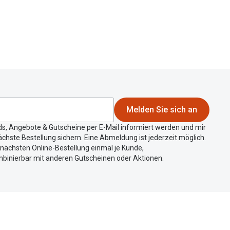
Alle Brillen Ratgeber
Tag-und Nachlinsen
Welche Kontaktlinsen brauche ich?
Alle Kontaktlinsen Ratgeber
Melden Sie sich an
ds, Angebote & Gutscheine per E-Mail informiert werden und mir
chste Bestellung sichern. Eine Abmeldung ist jederzeit möglich.
r nächsten Online-Bestellung einmal je Kunde,
mbinierbar mit anderen Gutscheinen oder Aktionen.