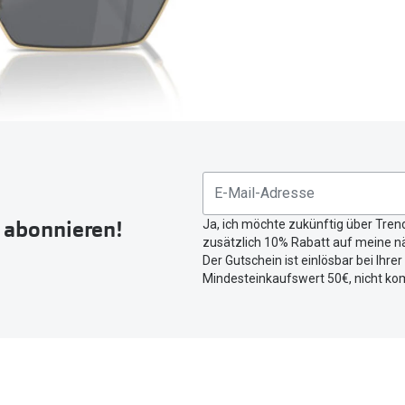
FreshLook®
Transitions Gläser
Brillenkettchen
earle
Blaulichtfilterbrillen
Bildschirmarbeitsplatzbrillen
r abonnieren!
Ja, ich möchte zukünftig über Tren
zusätzlich 10% Rabatt auf meine nä
Der Gutschein ist einlösbar bei Ihre
Mindesteinkaufswert 50€, nicht ko