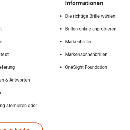
Informationen
Die richtige Brille wählen
t
Brillen online anprobieren
re
Markenbrillen
test
Markensonnenbrillen
eferung
OneSight Foundation
en & Antworten
n
ung stornieren oder
lung widerrufen