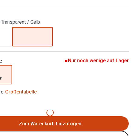
Alle Brillen Ratgeber
Tag-und Nachlinsen
 Transparent / Gelb
Welche Kontaktlinsen brauche ich?
Alle Kontaktlinsen Ratgeber
e
Nur noch wenige auf Lager
mm
ße
Größentabelle
Zum Warenkorb hinzufügen