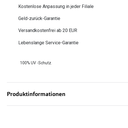
Oakley
Humphrey´s
Kostenlose Anpassung in jeder Filiale
Sonnenbrillen Sale
Entspiegelte Brillen ab €59
Kontaktlinsen-Abo
Alle Marken bei P
Alle Marken
Geld-zurück-Garantie
Brillen Sale
Ray-Ban Meta ausprobieren
Versandkostenfrei ab 20 EUR
Lebenslange Service-Garantie
100% UV -Schutz.
Produktinformationen