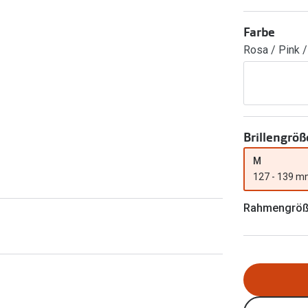
FreshLook®
Transitions Gläser
Brillenkettchen
Farbe
earle
Rosa / Pink /
Blaulichtfilterbrillen
Bildschirmarbeitsplatzbrillen
Brillengröß
M
127 - 139 
Rahmengrö