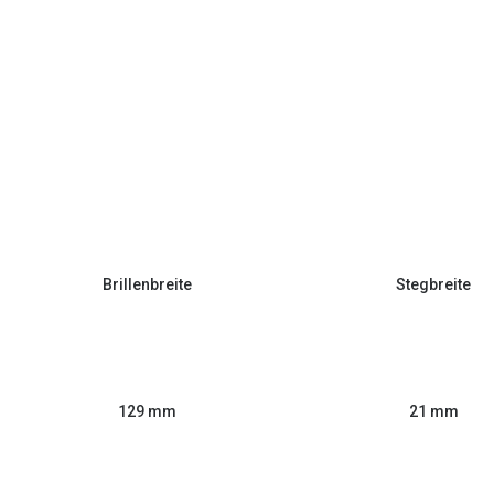
Brillenbreite
Stegbreite
129 mm
21 mm