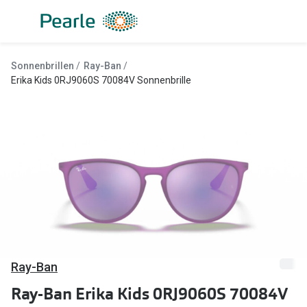
Weiter
zum
Inhalt
Alle Brillen
Kategorie
Sonnenbrillen
Ray-Ban
Damen
Alle Sonne
Erika Kids 0RJ9060S 70084V Sonnenbrille
Herren
Damen
Kinder
Herren
Gleitsicht
Kinder
AI Glasses
Gleitsicht
Lesebrillen
Mit Sehst
Sportsonn
Angebote
Ray-Ban
Sonnenbri
Entspiegelte Brillen ab €59
Ray-Ban Erika Kids 0RJ9060S 70084V
Marken