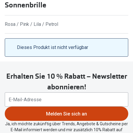
Brillen Sale
Sonnenbrille
Ray-Ban
Marken
Ray-Ban 
Rosa / Pink / Lila / Petrol
Ray-Ban
UNOFFICI
UNOFFICIAL
Dieses Produkt ist nicht verfügbar
Oakley
Seen
Ralph Lau
DbyD
Seen
Erhalten Sie 10 % Rabatt – Newsletter
Armani Exchange
Prada
abonnieren!
Ralph Lauren
Humphrey
ChangeMe
Alle Mark
Oakley
Melden Sie sich an
Trends
Alle Marken bei Pearle
Ja, ich möchte zukünftig über Trends, Angebote & Gutscheine per
E-Mail informiert werden und mir zusätzlich 10% Rabatt auf
Ray-Ban 