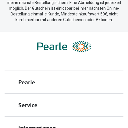
meine nächste Bestellung sichern. Eine Abmeldung ist jederzeit
Trends
möglich. Der Gutschein ist einlösbar bei Ihrer nächsten Online-
Oakley Me
Bestellung einmal je Kunde, Mindesteinkaufswert 50€, nicht
Farbe des Jahres
kombinierbar mit anderen Gutscheinen oder Aktionen.
Sonnenbri
Ray-Ban Meta
Fahrradbri
Oakley Meta
Zubehör
Brillentrends 2026
Brillenbüg
Gläser
Brillenetui
Glaspakete
Brillenket
Pearle
Glasveredelungen
Ratgeber
Transitions Gläser
Über uns
Polarisier
Service
Blaulichtfilterbrillen
Franchisepartner werden
UV-Schutz
Bildschirmarbeitsplatzbrillen
Filiale finden
Pearle in Ihrer Nähe
Wie wähle 