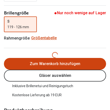
Trends
Oakley Me
Brillengröße
Nur noch wenige auf Lager
Farbe des Jahres
Sonnenbri
S
Ray-Ban Meta
119 - 126 mm
Fahrradbri
Oakley Meta
Rahmengröße
Größentabelle
Zubehör
Brillentrends 2026
Brillenbüg
Gläser
Brillenetui
Glaspakete
Zum Warenkorb hinzufügen
Brillenket
Glasveredelungen
Gläser auswählen
Ratgeber
Transitions Gläser
Inklusive Brillenetui und Reinigungstuch
Polarisier
Blaulichtfilterbrillen
Kostenlose Lieferung ab 19 EUR
UV-Schutz
Bildschirmarbeitsplatzbrillen
Wie wähle 