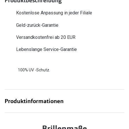
Produktbeschreibung
Zubehör
Alle Sonne
Kostenlose Anpassung in jeder Filiale
Brillenbügel
Angebote
Geld-zurück-Garantie
Brillenetuis
-50% auf d
Brillenkettchen
Versandkostenfrei ab 20 EUR
Lebenslange Service-Garantie
Ratgeber
Wie wähle ich die richtige Brille
100% UV -Schutz.
Gleitsicht Ratgeber
Brillengröße ermitteln
Alle Brillen Ratgeber
Produktinformationen
Brillenmaße