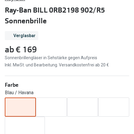
Brillen Sale
Ray-Ban BILL 0RB2198 902/R5
Ray-Ban
Marken
Sonnenbrille
Ray-Ban 
Ray-Ban
Verglasbar
UNOFFICI
UNOFFICIAL
ab
€ 169
Oakley
Seen
Sonnenbrillengläser in Sehstärke gegen Aufpreis
Ralph Lau
DbyD
Inkl. MwSt. und Bearbeitung. Versandkostenfrei ab 20 €
Seen
Armani Exchange
Prada
Farbe
Ralph Lauren
Blau / Havana
Humphrey
ChangeMe
Alle Mark
Oakley
Trends
Alle Marken bei Pearle
Ray-Ban 