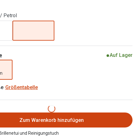
Alle Brillen Ratgeber
Tag-und Nachlinsen
/ Petrol
Welche Kontaktlinsen brauche ich?
Alle Kontaktlinsen Ratgeber
e
Auf Lager
mm
ße
Größentabelle
Zum Warenkorb hinzufügen
 Brillenetui und Reinigungstuch