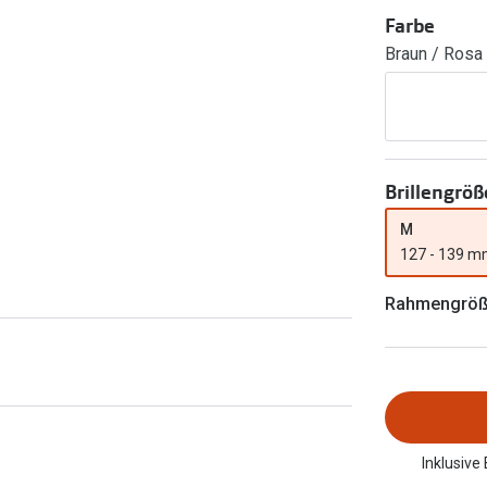
FreshLook®
Farbe
Transitions Gläser
Brillenkettchen
Braun / Rosa 
earle
Blaulichtfilterbrillen
Bildschirmarbeitsplatzbrillen
Brillengröß
M
127 - 139 
Rahmengrö
Inklusive