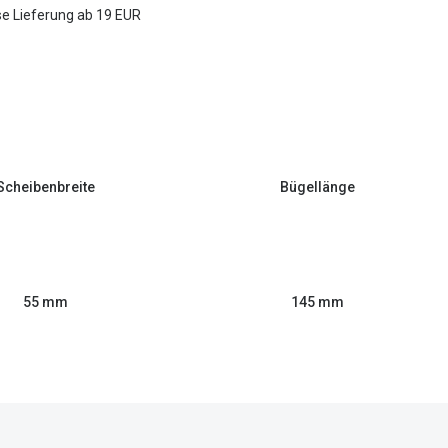
e Lieferung ab 19 EUR
Scheibenbreite
Bügellänge
55 mm
145 mm