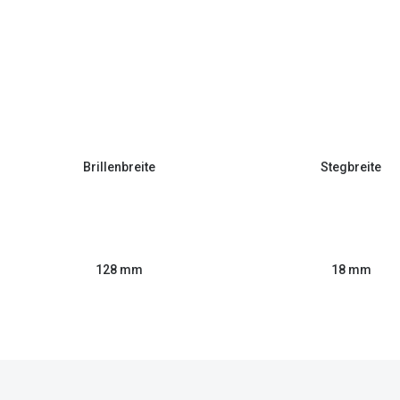
Brillenbreite
Stegbreite
128 mm
18 mm