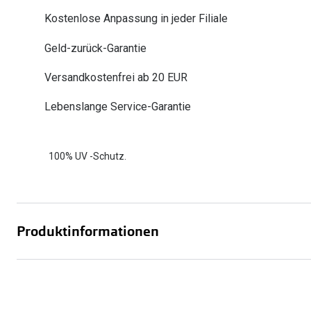
Oakley
Humphrey´s
Kostenlose Anpassung in jeder Filiale
Sonnenbrillen Sale
Entspiegelte Brillen ab €59
Kontaktlinsen-Abo
Alle Marken bei P
Alle Marken
Geld-zurück-Garantie
Brillen Sale
Ray-Ban Meta ausprobieren
Versandkostenfrei ab 20 EUR
Lebenslange Service-Garantie
100% UV -Schutz.
Produktinformationen