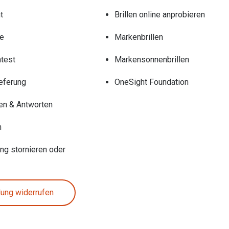
t
Brillen online anprobieren
re
Markenbrillen
test
Markensonnenbrillen
eferung
OneSight Foundation
en & Antworten
n
ung stornieren oder
lung widerrufen