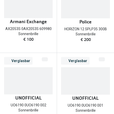
Brillen Sale
Ray-Ban
Marken
Ray-Ban 
Armani Exchange
Police
Ray-Ban
AX2053S 0AX2053S 609980
HORIZON 12 SPLP35 300B
UNOFFICI
UNOFFICIAL
Sonnenbrille
Sonnenbrille
€ 100
€ 200
Oakley
Seen
Ralph Lau
DbyD
Verglasbar
Verglasbar
Seen
Armani Exchange
Prada
Ralph Lauren
Humphrey
ChangeMe
Alle Mark
Oakley
UNOFFICIAL
UNOFFICIAL
Trends
Alle Marken bei Pearle
UO6190 0UO6190 002
UO6190 0UO6190 001
Sonnenbrille
Sonnenbrille
Ray-Ban 