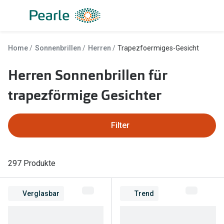
Weiter
zum
Inhalt
Alle Brillen
Kategorie
Home
Sonnenbrillen
Herren
Trapezfoermiges-Gesicht
Damen
Alle Sonne
Herren Sonnenbrillen für
Herren
Damen
trapezförmige Gesichter
Kinder
Herren
Gleitsicht
Kinder
Filter
AI Glasses
Gleitsicht
Lesebrillen
Mit Sehst
297 Produkte
Sportsonn
Angebote
Verglasbar
Trend
Sonnenbri
Entspiegelte Brillen ab €59
Marken