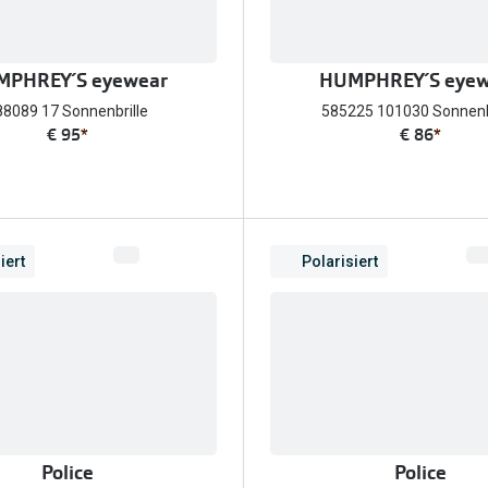
PHREY´S eyewear
HUMPHREY´S eyew
88089 17 Sonnenbrille
585225 101030 Sonnenb
€ 95
*
€ 86
*
iert
Polarisiert
Police
Police