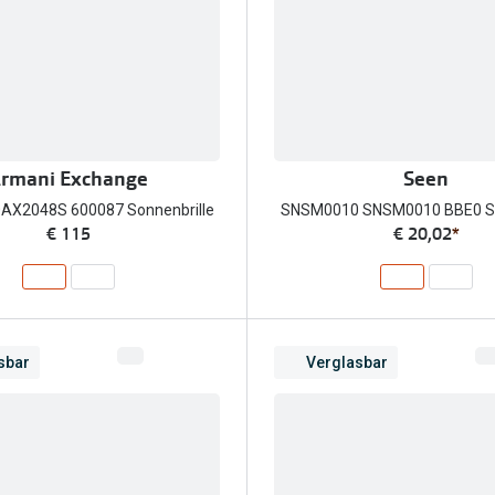
rmani Exchange
Seen
AX2048S 600087 Sonnenbrille
SNSM0010 SNSM0010 BBE0 So
€ 115
€ 20,02
*
sbar
Verglasbar