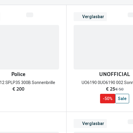
FreshLook®
Transitions Gläser
Brillenkettchen
earle
Verglasbar
Blaulichtfilterbrillen
Bildschirmarbeitsplatzbrillen
Police
UNOFFICIAL
12 SPLP35 300B Sonnenbrille
UO6190 0UO6190 002 Sonne
jetzt:
€ 200
€ 25
Vorher:
€ 50
-50%
Sale
Verglasbar