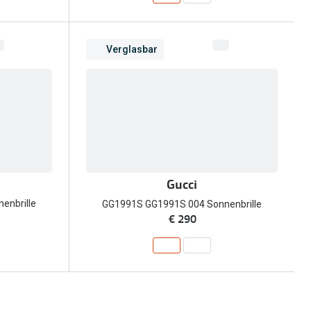
Verglasbar
Gucci
enbrille
GG1991S GG1991S 004 Sonnenbrille
€ 290