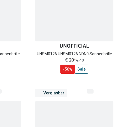
UNOFFICIAL
nnenbrille
UNSM0126 UNSM0126 NDN0 Sonnenbrille
jetzt:
€ 20
*
Vorher:
€ 40
-50%
Sale
Verglasbar