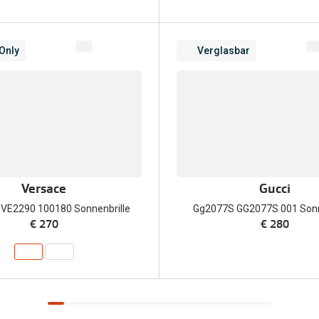
 Only
Verglasbar
Versace
Gucci
VE2290 100180 Sonnenbrille
Gg2077S GG2077S 001 Sonn
€ 270
€ 280