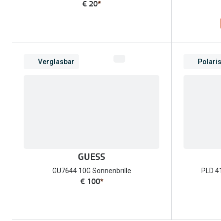
€ 20
*
Verglasbar
Polaris
GUESS
GU7644 10G Sonnenbrille
PLD 4
€ 100
*