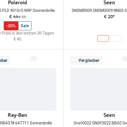
Polaroid
Seen
 PLD 9010/S N9P Sonnenbrille
SNSM0009 SNSM0009 NNG0 So
jetzt:
€ 44
€ 20
*
Vorher:
€ 55
-20%
Sale
 Preis in den letzten 30 Tagen:
€ 40
sbar
Verglasbar
Ray-Ban
Seen
RB4378 647711 Sonnenbrille
Snsf0022 SNSF0022 BBG0 Son