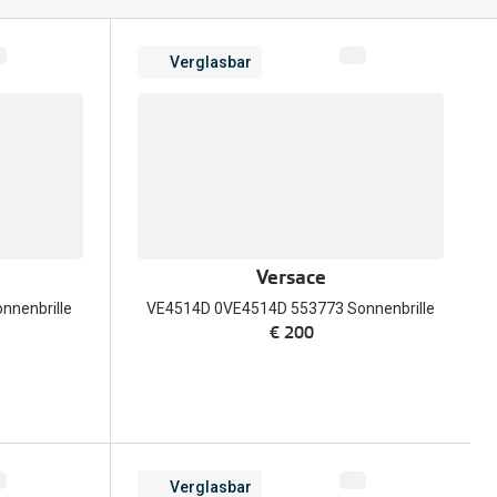
Alle Brillen Ratgeber
Tag-und Nachlinsen
Verglasbar
Welche Kontaktlinsen brauche ich?
Alle Kontaktlinsen Ratgeber
Versace
nenbrille
VE4514D 0VE4514D 553773 Sonnenbrille
€ 200
Verglasbar