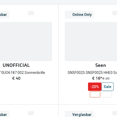
FreshLook®
Transitions Gläser
Brillenkettchen
earle
sbar
Online Only
Blaulichtfilterbrillen
Bildschirmarbeitsplatzbrillen
UNOFFICIAL
Seen
 0UO6187 002 Sonnenbrille
SNSF0025 SNSF0025 HHE0 Son
jetzt:
€ 40
€ 16
*
Vorher:
€ 20
-20%
Sale
sbar
Verglasbar