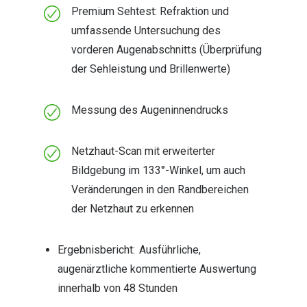
Trends
Premium Sehtest: Refraktion und
Oakley Me
umfassende Untersuchung des
Farbe des Jahres
vorderen Augenabschnitts (Überprüfung
Sonnenbri
Ray-Ban Meta
der Sehleistung und Brillenwerte)
Fahrradbri
Oakley Meta
Messung des Augeninnendrucks
Zubehör
Brillentrends 2026
Brillenbüg
Netzhaut-Scan mit erweiterter
Gläser
Brillenetui
Bildgebung im 133°-Winkel, um auch
Glaspakete
Brillenket
Veränderungen in den Randbereichen
Glasveredelungen
der Netzhaut zu erkennen
Ratgeber
Transitions Gläser
Polarisier
Ergebnisbericht: Ausführliche,
Blaulichtfilterbrillen
augenärztliche kommentierte Auswertung
UV-Schutz
Bildschirmarbeitsplatzbrillen
innerhalb von 48 Stunden
Wie wähle 