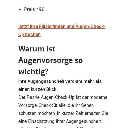
Zubehör
Alle Sonne
Preis: 49€
Brillenbügel
Angebote
Brillenetuis
Jetzt Ihre Filiale finden und Augen-Check-
-50% auf d
Up buchen
Brillenkettchen
Warum ist
Ratgeber
Augenvorsorge so
Wie wähle ich die richtige Brille
wichtig?
Gleitsicht Ratgeber
Ihre Augengesundheit verdient mehr als
Brillengröße ermitteln
einen kurzen Blick.
Alle Brillen Ratgeber
Der Pearle Augen-Check-Up ist der moderne
Vorsorge-Check für alle, die ihr Sehen
schützen möchten. In kurzer Zeit erhalten Sie
eine Einschätzung Ihrer Augengesundheit –