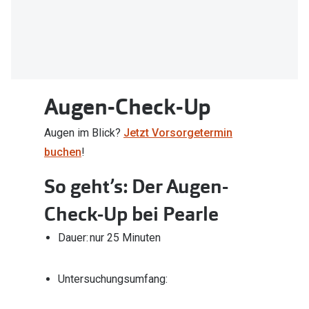
Brillen Sale
Ray-Ban
Marken
Ray-Ban 
Ray-Ban
UNOFFICI
UNOFFICIAL
Augen-Check-Up
Oakley
Seen
Augen im Blick?
Jetzt Vorsorgetermin
Ralph Lau
DbyD
buchen
!
Seen
Armani Exchange
So geht’s: Der Augen-
Prada
Ralph Lauren
Check-Up bei Pearle
Humphrey
ChangeMe
Dauer: nur 25 Minuten
Alle Mark
Oakley
Untersuchungsumfang:
Trends
Alle Marken bei Pearle
Ray-Ban 