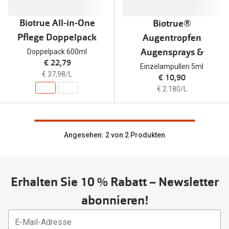
Brillen Sale
Ray-Ban
Biotrue All-in-One
Biotrue®
Marken
Pflege Doppelpack
Augentropfen
Ray-Ban 
Ray-Ban
Augensprays &
Doppelpack 600ml
UNOFFICI
€ 22,79
Einzelampullen 5ml
UNOFFICIAL
€ 37,98/L
€ 10,90
Oakley
Seen
€ 2.180/L
Ralph Lau
DbyD
Seen
Armani Exchange
Angesehen: 2 von 2 Produkten
Prada
Ralph Lauren
Humphrey
ChangeMe
Erhalten Sie 10 % Rabatt – Newsletter
Alle Mark
Oakley
abonnieren!
Trends
Alle Marken bei Pearle
Ray-Ban 