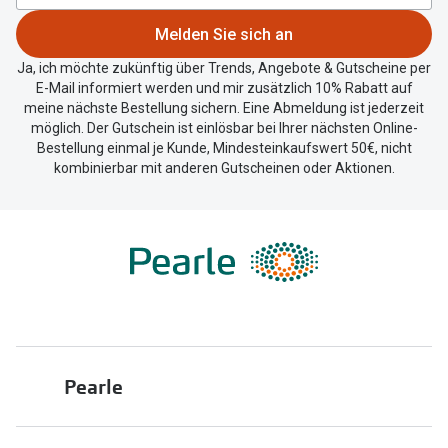
Trends
Oakley Me
Melden Sie sich an
Farbe des Jahres
Ja, ich möchte zukünftig über Trends, Angebote & Gutscheine per
Sonnenbri
E-Mail informiert werden und mir zusätzlich 10% Rabatt auf
Ray-Ban Meta
meine nächste Bestellung sichern. Eine Abmeldung ist jederzeit
Fahrradbri
möglich. Der Gutschein ist einlösbar bei Ihrer nächsten Online-
Oakley Meta
Bestellung einmal je Kunde, Mindesteinkaufswert 50€, nicht
Zubehör
kombinierbar mit anderen Gutscheinen oder Aktionen.
Brillentrends 2026
Brillenbüg
Gläser
Brillenetui
Glaspakete
Brillenket
Glasveredelungen
Ratgeber
Transitions Gläser
Polarisier
Blaulichtfilterbrillen
Pearle
UV-Schutz
Bildschirmarbeitsplatzbrillen
Wie wähle 
Über uns