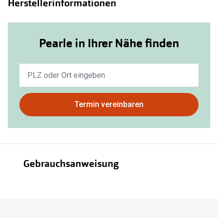
Herstellerinformationen
Pearle in Ihrer Nähe finden
Keine
Ergebnisse
gefunden.
Bitte
Termin vereinbaren
nutzen
Sie
untenstehenden
Button
Gebrauchsanweisung
um
Ihren
aktuellen
Standort
Gebrauchsanweisung
zu