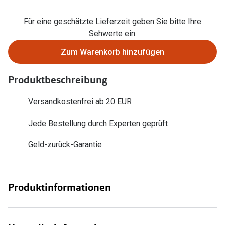
Zubehör
Alle Sonne
Für eine geschätzte Lieferzeit geben Sie bitte Ihre
Brillenbügel
Sehwerte ein.
Angebote
Brillenetuis
Zum Warenkorb hinzufügen
-50% auf d
Brillenkettchen
Produktbeschreibung
Ratgeber
Versandkostenfrei ab 20 EUR
Wie wähle ich die richtige Brille
Jede Bestellung durch Experten geprüft
Gleitsicht Ratgeber
Geld-zurück-Garantie
Brillengröße ermitteln
Alle Brillen Ratgeber
Produktinformationen