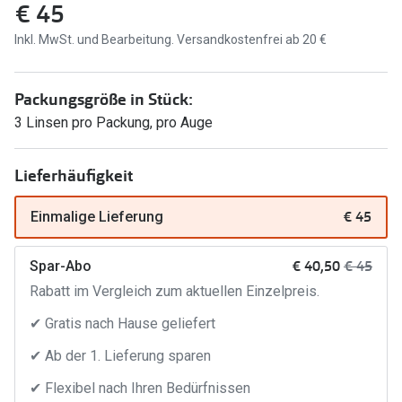
€ 45
Brillen Sale
Ray-Ban
Inkl. MwSt. und Bearbeitung. Versandkostenfrei ab 20 €
Marken
Ray-Ban 
Ray-Ban
Packungsgröße in Stück:
UNOFFICI
UNOFFICIAL
3 Linsen pro Packung, pro Auge
Oakley
Seen
Lieferhäufigkeit
Ralph Lau
DbyD
Seen
€ 45
Einmalige Lieferung
Armani Exchange
Prada
Ralph Lauren
jetzt:
Vorher:
€ 40,50
€ 45
Spar-Abo
Humphrey
Rabatt im Vergleich zum aktuellen Einzelpreis.
ChangeMe
✔ Gratis nach Hause geliefert
Alle Mark
Oakley
✔ Ab der 1. Lieferung sparen
Trends
Alle Marken bei Pearle
✔ Flexibel nach Ihren Bedürfnissen
Ray-Ban 