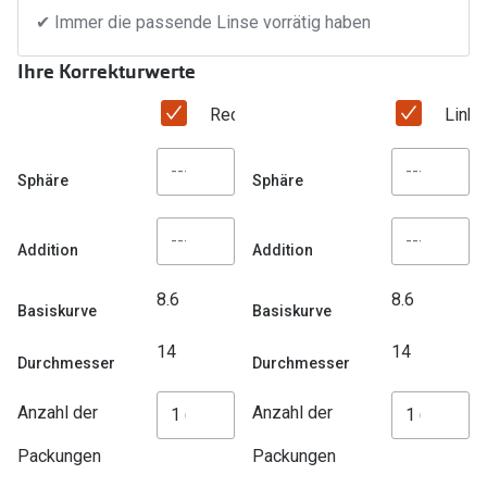
Trends
✔ Immer die passende Linse vorrätig haben
Oakley Me
Farbe des Jahres
Ihre Korrekturwerte
Sonnenbri
Ray-Ban Meta
Rechtes Auge
Link
Fahrradbri
Oakley Meta
Zubehör
Sphäre
Sphäre
Brillentrends 2026
Brillenbüg
Gläser
Addition
Addition
Brillenetui
Glaspakete
Brillenket
8.6
8.6
Basiskurve
Basiskurve
Glasveredelungen
Ratgeber
14
14
Durchmesser
Durchmesser
Transitions Gläser
Polarisier
Blaulichtfilterbrillen
Anzahl der
Anzahl der
UV-Schutz
Bildschirmarbeitsplatzbrillen
Packungen
Packungen
Wie wähle 