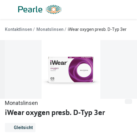
Weiter
zum
Inhalt
Alle Brillen
Kategorie
Kontaktlinsen
Monatslinsen
iWear oxygen presb. D-Typ 3er
Damen
Alle Sonne
Herren
Damen
Kinder
Herren
Gleitsicht
Kinder
AI Glasses
Gleitsicht
Lesebrillen
Mit Sehst
Monatslinsen
Sportsonn
iWear oxygen presb. D-Typ 3er
Angebote
Sonnenbri
Entspiegelte Brillen ab €59
Gleitsicht
Marken