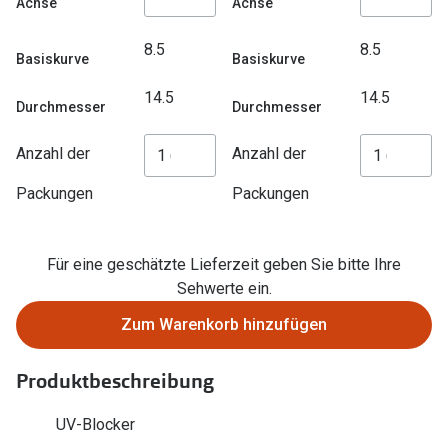
Achse
Achse
Trends
Oakley Me
8.5
8.5
Farbe des Jahres
Basiskurve
Basiskurve
Sonnenbri
Ray-Ban Meta
14.5
14.5
Durchmesser
Durchmesser
Fahrradbri
Oakley Meta
Anzahl der
Anzahl der
Zubehör
Brillentrends 2026
Brillenbüg
Packungen
Packungen
Gläser
Brillenetui
Glaspakete
Für eine geschätzte Lieferzeit geben Sie bitte Ihre
Brillenket
Sehwerte ein.
Glasveredelungen
Ratgeber
Zum Warenkorb hinzufügen
Transitions Gläser
Polarisier
Blaulichtfilterbrillen
Produktbeschreibung
UV-Schutz
Bildschirmarbeitsplatzbrillen
UV-Blocker
Wie wähle 