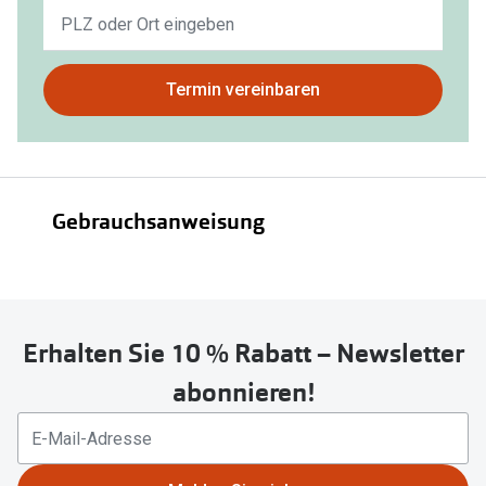
Keine
Ergebnisse
gefunden.
Bitte
Termin vereinbaren
nutzen
Sie
untenstehenden
Button
Gebrauchsanweisung
um
Ihren
aktuellen
Standort
Gebrauchsanweisung
zu
Erhalten Sie 10 % Rabatt – Newsletter
teilen.
abonnieren!