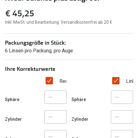
Brillen Sale
€ 45,25
Ray-Ban
Marken
Inkl. MwSt. und Bearbeitung. Versandkostenfrei ab 20 €
Ray-Ban 
Ray-Ban
UNOFFICI
UNOFFICIAL
Packungsgröße in Stück:
Oakley
6 Linsen pro Packung, pro Auge
Seen
Ralph Lau
DbyD
Ihre Korrekturwerte
Seen
Armani Exchange
Rechtes Auge
Link
Prada
Ralph Lauren
Humphrey
Sphäre
Sphäre
ChangeMe
Alle Mark
Oakley
Zylinder
Zylinder
Trends
Alle Marken bei Pearle
Ray-Ban 