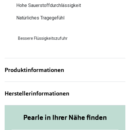
Zubehör
Hohe Sauerstoffdurchlässigkeit
Alle Sonne
Brillenbügel
Natürliches Tragegefühl
Angebote
Brillenetuis
-50% auf d
Brillenkettchen
Bessere Flüssigkeitszufuhr
Ratgeber
Wie wähle ich die richtige Brille
Produktinformationen
Gleitsicht Ratgeber
Brillengröße ermitteln
Herstellerinformationen
Alle Brillen Ratgeber
Pearle in Ihrer Nähe finden