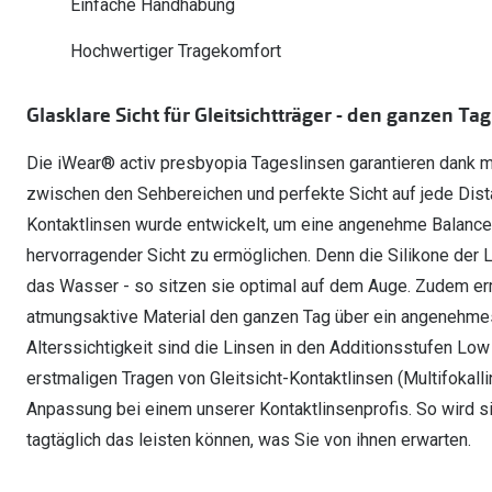
Einfache Handhabung
Oakley
Humphrey´s
Sonnenbrillen Sale
Entspiegelte Brillen ab €59
Kontaktlinsen-Abo
Hochwertiger Tragekomfort
Alle Marken bei P
Alle Marken
Brillen Sale
Ray-Ban Meta ausprobieren
Glasklare Sicht für Gleitsichtträger - den ganzen Tag
Die iWear® activ presbyopia Tageslinsen garantieren dank m
zwischen den Sehbereichen und perfekte Sicht auf jede Dist
Kontaktlinsen wurde entwickelt, um eine angenehme Balanc
hervorragender Sicht zu ermöglichen. Denn die Silikone der 
das Wasser - so sitzen sie optimal auf dem Auge. Zudem e
atmungsaktive Material den ganzen Tag über ein angenehmes 
Alterssichtigkeit sind die Linsen in den Additionsstufen Low
erstmaligen Tragen von Gleitsicht-Kontaktlinsen (Multifokall
Anpassung bei einem unserer Kontaktlinsenprofis. So wird si
tagtäglich das leisten können, was Sie von ihnen erwarten.