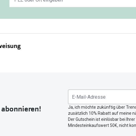
Ergebnisse
gefunden.
Bitte
nutzen
Sie
untenstehenden
weisung
Button
um
Ihren
Gebrauchsanweisung
aktuellen
Standort
zu
teilen.
r abonnieren!
Ja, ich möchte zukünftig über Tren
zusätzlich 10% Rabatt auf meine nä
Der Gutschein ist einlösbar bei Ihre
Mindesteinkaufswert 50€, nicht ko