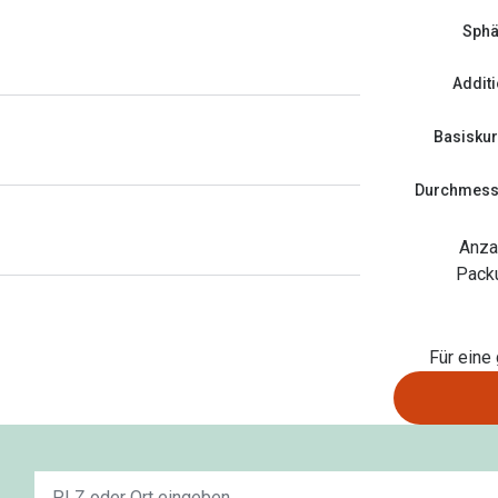
Sphä
Addit
Basisku
Durchmess
Anza
Pack
Für eine
Keine
n