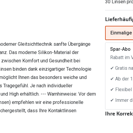
30 Linsen pr
FreshLook®
Transitions Gläser
Brillenkettchen
earle
Lieferhäufi
Blaulichtfilterbrillen
Einmalige
Bildschirmarbeitsplatzbrillen
oderner Gleitsichttechnik sanfte Übergänge
Spar-Abo
anz. Das moderne Silikon-Material der
Rabatt im V
e zwischen Komfort und Gesundheit bei
✔ Gratis n
Linsen binden dank einzigartiger Technologie
rmöglicht Ihnen das besonders weiche und
✔ Ab der 1
Tragegefühl. Je nach individueller
✔ Flexibel
 und High erhältlich. --- Warnhinweise: Vor dem
✔ Immer di
insen) empfehlen wir eine professionelle
chergestellt, dass Ihre Kontaktlinsen
Ihre Korre