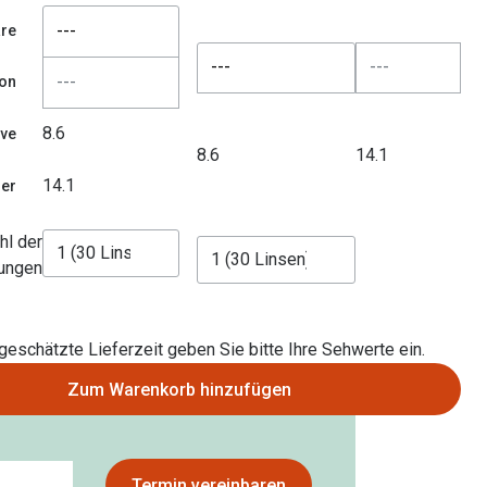
---
re
---
ion
8.6
rve
8.6
14.1
14.1
er
hl der
ungen
 geschätzte Lieferzeit geben Sie bitte Ihre Sehwerte ein.
Zum Warenkorb hinzufügen
Termin vereinbaren