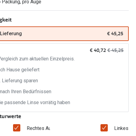
o Packung, pro Auge
Alle Brillen Ratgeber
Tag-und Nachlinsen
gkeit
Welche Kontaktlinsen brauche ich?
€ 45,25
 Lieferung
Alle Kontaktlinsen Ratgeber
jetzt:
Vorher:
€ 40,72
€ 45,25
ergleich zum aktuellen Einzelpreis.
ach Hause geliefert
. Lieferung sparen
 nach Ihren Bedürfnissen
e passende Linse vorrätig haben
kturwerte
Rechtes Auge
Linkes Au