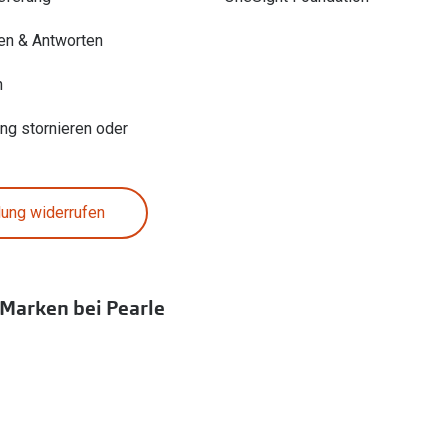
en & Antworten
n
ung stornieren oder
lung widerrufen
 Marken bei Pearle