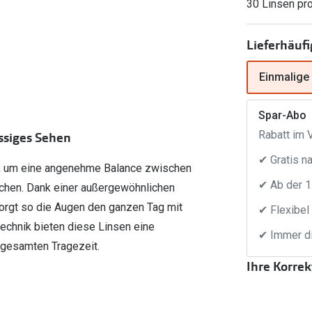
30 Linsen pr
FreshLook®
Transitions Gläser
Brillenkettchen
earle
Lieferhäufi
Blaulichtfilterbrillen
Einmalige
Bildschirmarbeitsplatzbrillen
Spar-Abo
Rabatt im V
assiges Sehen
✔ Gratis n
t, um eine angenehme Balance zwischen
✔ Ab der 1
ichen. Dank einer außergewöhnlichen
orgt so die Augen den ganzen Tag mit
✔ Flexibel
technik bieten diese Linsen eine
✔ Immer di
 gesamten Tragezeit.
Ihre Korre