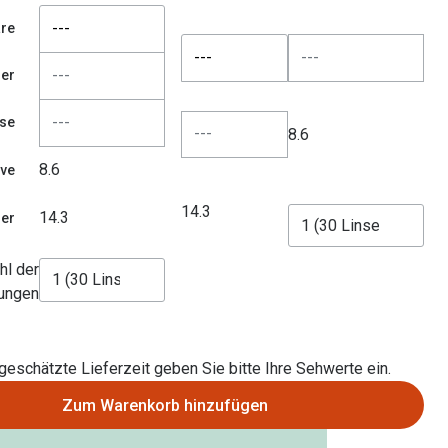
---
re
---
der
se
8.6
8.6
rve
14.3
14.3
er
hl der
ungen
 geschätzte Lieferzeit geben Sie bitte Ihre Sehwerte ein.
Zum Warenkorb hinzufügen