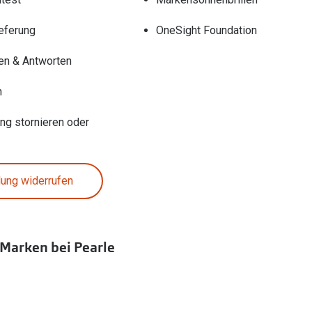
eferung
OneSight Foundation
en & Antworten
n
ung stornieren oder
lung widerrufen
 Marken bei Pearle