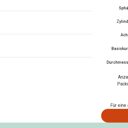
Sphä
Zylin
Ach
Basisku
Durchmess
Anza
Pack
Für eine