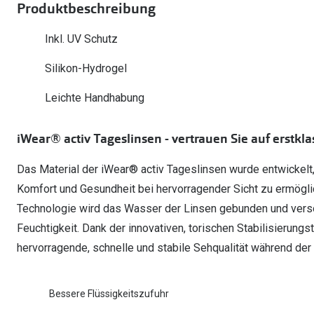
Produktbeschreibung
Oakley
Humphrey´s
Sonnenbrillen Sale
Entspiegelte Brillen ab €59
Kontaktlinsen-Abo
Inkl. UV Schutz
Alle Marken bei P
Alle Marken
Brillen Sale
Ray-Ban Meta ausprobieren
Silikon-Hydrogel
Leichte Handhabung
iWear® activ Tageslinsen - vertrauen Sie auf erstkl
Das Material der iWear® activ Tageslinsen wurde entwickel
Komfort und Gesundheit bei hervorragender Sicht zu ermögl
Technologie wird das Wasser der Linsen gebunden und vers
Feuchtigkeit. Dank der innovativen, torischen Stabilisierungs
hervorragende, schnelle und stabile Sehqualität während der
Bessere Flüssigkeitszufuhr