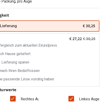
o Packung, pro Auge
Alle Brillen Ratgeber
Tag-und Nachlinsen
gkeit
Welche Kontaktlinsen brauche ich?
€ 30,25
 Lieferung
Alle Kontaktlinsen Ratgeber
jetzt:
Vorher:
€ 27,22
€ 30,25
ergleich zum aktuellen Einzelpreis.
ach Hause geliefert
. Lieferung sparen
 nach Ihren Bedürfnissen
e passende Linse vorrätig haben
kturwerte
Rechtes Auge
Linkes Auge