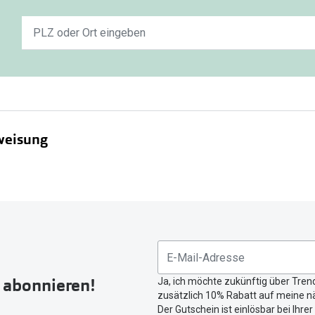
Keine
n
Ergebnisse
gefunden.
Bitte
nutzen
Sie
untenstehenden
weisung
Button
um
Ihren
Gebrauchsanweisung
aktuellen
Standort
zu
teilen.
r abonnieren!
Ja, ich möchte zukünftig über Tren
zusätzlich 10% Rabatt auf meine nä
Der Gutschein ist einlösbar bei Ihre