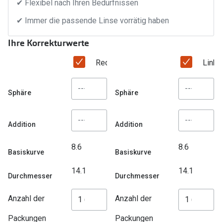
✔ Flexibel nach Ihren Bedürfnissen
Trends
Oakley Me
✔ Immer die passende Linse vorrätig haben
Farbe des Jahres
Sonnenbri
Ihre Korrekturwerte
Ray-Ban Meta
Fahrradbri
Rechtes Auge
Link
Oakley Meta
Zubehör
Brillentrends 2026
Sphäre
Sphäre
Brillenbüg
Gläser
Brillenetui
Addition
Addition
Glaspakete
Brillenket
Glasveredelungen
8.6
8.6
Basiskurve
Basiskurve
Ratgeber
Transitions Gläser
14.1
14.1
Polarisier
Durchmesser
Durchmesser
Blaulichtfilterbrillen
UV-Schutz
Anzahl der
Anzahl der
Bildschirmarbeitsplatzbrillen
Wie wähle 
Packungen
Packungen