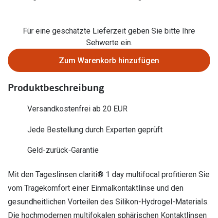
Zubehör
Alle Sonne
Brillenbügel
Für eine geschätzte Lieferzeit geben Sie bitte Ihre
Angebote
Sehwerte ein.
Brillenetuis
-50% auf d
Zum Warenkorb hinzufügen
Brillenkettchen
Ratgeber
Produktbeschreibung
Wie wähle ich die richtige Brille
Versandkostenfrei ab 20 EUR
Gleitsicht Ratgeber
Jede Bestellung durch Experten geprüft
Brillengröße ermitteln
Geld-zurück-Garantie
Alle Brillen Ratgeber
Mit den Tageslinsen clariti® 1 day multifocal profitieren Sie
vom Tragekomfort einer Einmalkontaktlinse und den
gesundheitlichen Vorteilen des Silikon-Hydrogel-Materials.
Die hochmodernen multifokalen sphärischen Kontaktlinsen