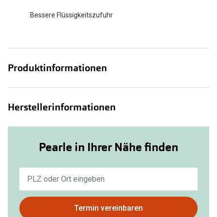
Bessere Flüssigkeitszufuhr
Produktinformationen
Herstellerinformationen
Pearle in Ihrer Nähe finden
Keine
Ergebnisse
gefunden.
Bitte
Termin vereinbaren