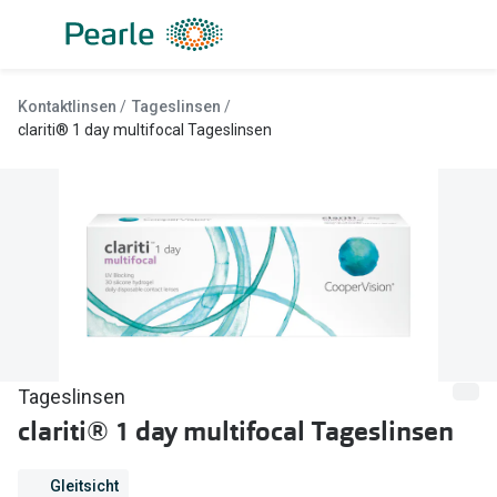
Weiter
zum
Inhalt
Alle Brillen
Kategorie
Kontaktlinsen
Tageslinsen
Damen
Alle Sonne
clariti® 1 day multifocal Tageslinsen
Herren
Damen
Kinder
Herren
Gleitsicht
Kinder
AI Glasses
Gleitsicht
Lesebrillen
Mit Sehst
Tageslinsen
Sportsonn
Angebote
clariti® 1 day multifocal Tageslinsen
Sonnenbri
Entspiegelte Brillen ab €59
Gleitsicht
Marken