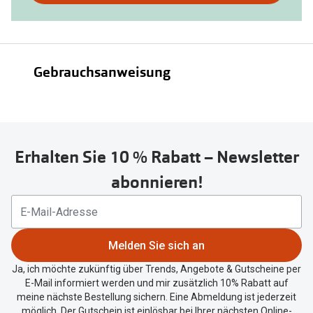
nutzen
Sie
untenstehenden
Button
Gebrauchsanweisung
um
Ihren
aktuellen
Standort
Gebrauchsanweisung
zu
Erhalten Sie 10 % Rabatt – Newsletter
teilen.
abonnieren!
Melden Sie sich an
Ja, ich möchte zukünftig über Trends, Angebote & Gutscheine per
E-Mail informiert werden und mir zusätzlich 10% Rabatt auf
meine nächste Bestellung sichern. Eine Abmeldung ist jederzeit
möglich. Der Gutschein ist einlösbar bei Ihrer nächsten Online-