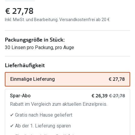
Brillen Sale
€ 27,78
Ray-Ban
Marken
Inkl. MwSt. und Bearbeitung. Versandkostenfrei ab 20 €
Ray-Ban 
Ray-Ban
UNOFFICI
Packungsgröße in Stück:
UNOFFICIAL
30 Linsen pro Packung, pro Auge
Oakley
Seen
Ralph Lau
DbyD
Lieferhäufigkeit
Seen
Armani Exchange
€ 27,78
Einmalige Lieferung
Prada
Ralph Lauren
jetzt:
Vorher:
€ 26,39
€ 27,78
Spar-Abo
Humphrey
ChangeMe
Rabatt im Vergleich zum aktuellen Einzelpreis.
Alle Mark
Oakley
✔ Gratis nach Hause geliefert
Trends
Alle Marken bei Pearle
✔ Ab der 1. Lieferung sparen
Ray-Ban 