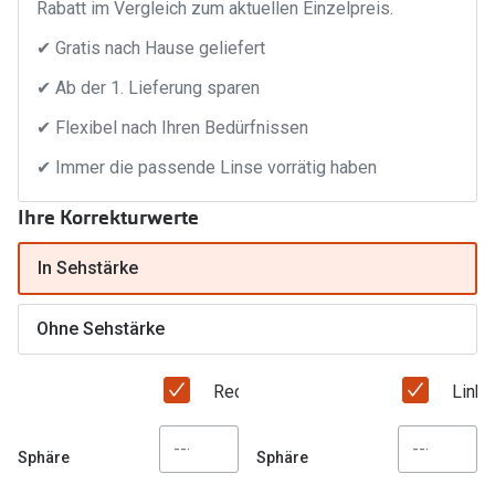
Rabatt im Vergleich zum aktuellen Einzelpreis.
Trends
Oakley Me
✔ Gratis nach Hause geliefert
Farbe des Jahres
Sonnenbri
✔ Ab der 1. Lieferung sparen
Ray-Ban Meta
Fahrradbri
✔ Flexibel nach Ihren Bedürfnissen
Oakley Meta
✔ Immer die passende Linse vorrätig haben
Zubehör
Brillentrends 2026
Brillenbüg
Ihre Korrekturwerte
Gläser
Brillenetui
In Sehstärke
Glaspakete
Brillenket
Glasveredelungen
Ohne Sehstärke
Ratgeber
Transitions Gläser
Polarisier
Rechtes Auge
Link
Blaulichtfilterbrillen
UV-Schutz
Sphäre
Sphäre
Bildschirmarbeitsplatzbrillen
Wie wähle 