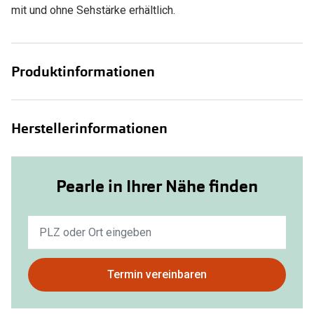
mit und ohne Sehstärke erhältlich.
Produktinformationen
Herstellerinformationen
Pearle in Ihrer Nähe finden
Keine
Ergebnisse
gefunden.
Bitte
Termin vereinbaren
nutzen
Sie