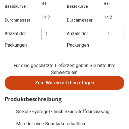
8.6
8.6
Zubehör
Basiskurve
Basiskurve
Alle Sonne
Brillenbügel
14.2
14.2
Durchmesser
Durchmesser
Angebote
Brillenetuis
-50% auf d
Anzahl der
Anzahl der
Brillenkettchen
Packungen
Packungen
Ratgeber
Wie wähle ich die richtige Brille
Für eine geschätzte Lieferzeit geben Sie bitte Ihre
Gleitsicht Ratgeber
Sehwerte ein.
Zum Warenkorb hinzufügen
Brillengröße ermitteln
Alle Brillen Ratgeber
Produktbeschreibung
Silikon-Hydrogel - hoch Sauerstoffdurchlässig
Mit oder ohne Sehstärke erhältlich