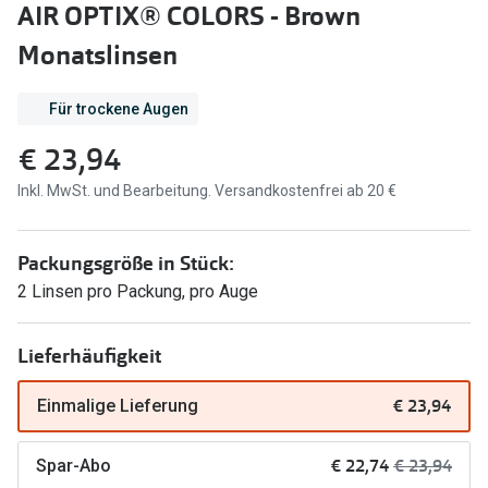
AIR OPTIX® COLORS - Brown
Brillen Sale
Ray-Ban
Monatslinsen
Marken
Ray-Ban 
Ray-Ban
Für trockene Augen
UNOFFICI
UNOFFICIAL
€ 23,94
Oakley
Seen
Inkl. MwSt. und Bearbeitung. Versandkostenfrei ab 20 €
Ralph Lau
DbyD
Packungsgröße in Stück:
Seen
Armani Exchange
2 Linsen pro Packung, pro Auge
Prada
Ralph Lauren
Humphrey
Lieferhäufigkeit
ChangeMe
Alle Mark
€ 23,94
Einmalige Lieferung
Oakley
Trends
Alle Marken bei Pearle
jetzt:
Vorher:
€ 22,74
€ 23,94
Spar-Abo
Ray-Ban 