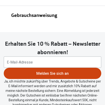
untenstehenden
Button
Gebrauchsanweisung
um
Ihren
aktuellen
Standort
Gebrauchsanweisung
zu
Erhalten Sie 10 % Rabatt – Newsletter
teilen.
abonnieren!
Melden Sie sich an
Ja, ich möchte zukünftig über Trends, Angebote & Gutscheine per
E-Mail informiert werden und mir zusätzlich 10% Rabatt auf
meine nächste Bestellung sichern. Eine Abmeldung ist jederzeit
möglich. Der Gutschein ist einlösbar bei Ihrer nächsten Online-
Bestellung einmal je Kunde, Mindesteinkaufswert 50€, nicht
kombinierbar mit anderen Gutscheinen oder Aktionen.