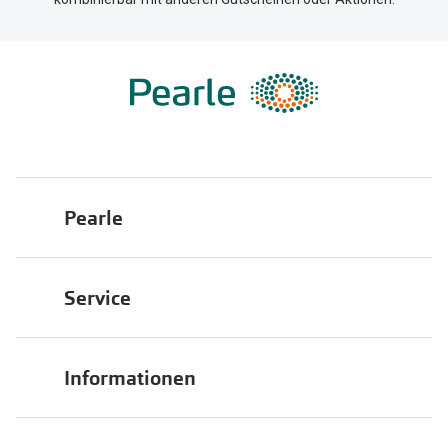
Pearle
Über uns
Service
Franchisepartner werden
Filiale finden
Pearle in Ihrer Nähe
Informationen
Filialübersicht
Die richtige Brille wählen
Job & Karriere