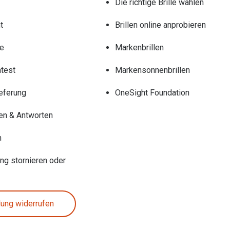
Die richtige Brille wählen
t
Brillen online anprobieren
re
Markenbrillen
test
Markensonnenbrillen
eferung
OneSight Foundation
en & Antworten
n
ung stornieren oder
lung widerrufen