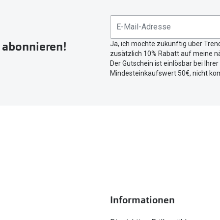
zu
teilen.
r abonnieren!
Ja, ich möchte zukünftig über Tren
zusätzlich 10% Rabatt auf meine nä
Der Gutschein ist einlösbar bei Ihre
Mindesteinkaufswert 50€, nicht ko
Informationen