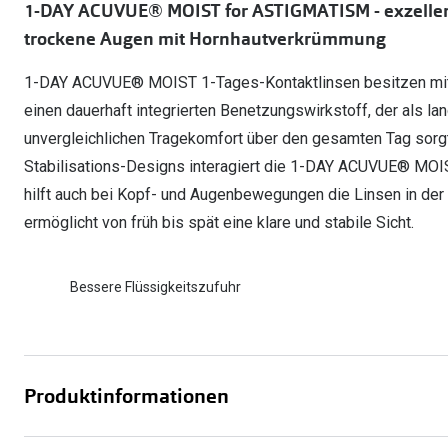
1-DAY ACUVUE® MOIST for ASTIGMATISM - exzellent
Oakley
Humphrey´s
Sonnenbrillen Sale
trockene Augen mit Hornhautverkrümmung
Entspiegelte Brillen ab €59
Kontaktlinsen-Abo
Alle Marken bei P
Alle Marken
1-DAY ACUVUE® MOIST 1-Tages-Kontaktlinsen besitzen mit
Brillen Sale
Ray-Ban Meta ausprobieren
einen dauerhaft integrierten Benetzungswirkstoff, der als l
unvergleichlichen Tragekomfort über den gesamten Tag sorgt
Stabilisations-Designs interagiert die 1-DAY ACUVUE® MO
hilft auch bei Kopf- und Augenbewegungen die Linsen in der 
ermöglicht von früh bis spät eine klare und stabile Sicht.
Bessere Flüssigkeitszufuhr
Produktinformationen