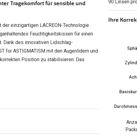
90 Linsen pr
er Tragekomfort für sensible und
FreshLook®
Transitions Gläser
Brillenkettchen
earle
Ihre Korre
Blaulichtfilterbrillen
 der einzigartigen LACREON-Technologie
anganhaltendes Feuchtigkeitskissen für einen
Bildschirmarbeitsplatzbrillen
. Dank des innovativen Lidschlag-
Sphä
IST for ASTIGMATISM mit den Augenlidern und
korrekten Position zu stabilisieren. Das
Zylin
Ach
Basisku
Durchmess
Anza
Pack