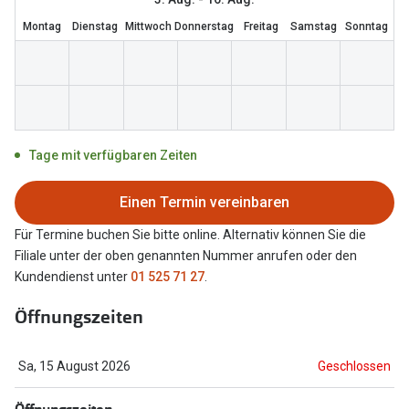
Brillen Sale
Montag
Dienstag
Mittwoch
Donnerstag
Freitag
Samstag
Sonntag
Ray-Ban
Marken
Ray-Ban 
Ray-Ban
UNOFFICI
UNOFFICIAL
Oakley
Tage mit verfügbaren Zeiten
Seen
Ralph Lau
DbyD
Einen Termin vereinbaren
Seen
Armani Exchange
Für Termine buchen Sie bitte online. Alternativ können Sie die
Prada
Filiale unter der oben genannten Nummer anrufen oder den
Ralph Lauren
Kundendienst unter
01 525 71 27
.
Humphrey
ChangeMe
Öffnungszeiten
Alle Mark
Oakley
Sa, 15 August 2026
Geschlossen
Trends
Alle Marken bei Pearle
Ray-Ban 