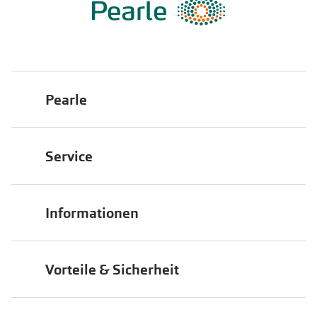
Pearle
Über uns
Service
Franchisepartner werden
Filiale finden
Pearle in Ihrer Nähe
Informationen
Filialübersicht
Die richtige Brille wählen
Job & Karriere
Vorteile & Sicherheit
Brillen online anprobieren
Premium Sehtest
Service-Garantien
Markenbrillen