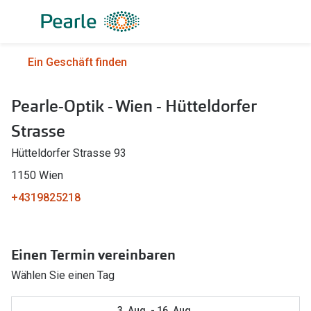
Weiter
zum
Inhalt
Alle Brillen
Kategorie
Ein Geschäft finden
Damen
Alle Sonne
Pearle-Optik - Wien - Hütteldorfer
Herren
Damen
Strasse
Kinder
Herren
Hütteldorfer Strasse 93
Gleitsicht
Kinder
1150 Wien
AI Glasses
Gleitsicht
+4319825218
Lesebrillen
Mit Sehst
Sportsonn
Einen Termin vereinbaren
Angebote
Wählen Sie einen Tag
Sonnenbri
Entspiegelte Brillen ab €59
Marken
3. Aug. - 16. Aug.