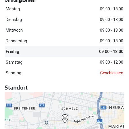
Öffnungszeiten
Trends
Montag
09:00 - 18:00
Oakley Me
Farbe des Jahres
Dienstag
09:00 - 18:00
Sonnenbri
Ray-Ban Meta
Mittwoch
09:00 - 18:00
Fahrradbri
Oakley Meta
Donnerstag
09:00 - 18:00
Zubehör
Brillentrends 2026
Freitag
09:00 - 18:00
Brillenbüg
Samstag
09:00 - 12:00
Gläser
Brillenetui
Sonntag
Geschlossen
Glaspakete
Brillenket
Glasveredelungen
Standort
Ratgeber
Transitions Gläser
Polarisier
Blaulichtfilterbrillen
UV-Schutz
Bildschirmarbeitsplatzbrillen
Wie wähle 