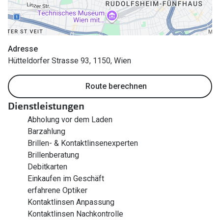
Zubehör
Alle Sonne
Brillenbügel
Angebote
Brillenetuis
Adresse
-50% auf d
Hütteldorfer Strasse 93, 1150, Wien
Brillenkettchen
Route berechnen
Ratgeber
Wie wähle ich die richtige Brille
Dienstleistungen
Abholung vor dem Laden
Gleitsicht Ratgeber
Barzahlung
Brillengröße ermitteln
Brillen- & Kontaktlinsenexperten
Brillenberatung
Alle Brillen Ratgeber
Debitkarten
Einkaufen im Geschäft
erfahrene Optiker
Kontaktlinsen Anpassung
Kontaktlinsen Nachkontrolle