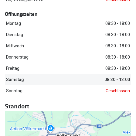
Trends
Oakley Me
Öffnungszeiten
Farbe des Jahres
Sonnenbri
Montag
08:30 - 18:00
Ray-Ban Meta
Fahrradbri
Dienstag
08:30 - 18:00
Oakley Meta
Mittwoch
08:30 - 18:00
Zubehör
Brillentrends 2026
Donnerstag
08:30 - 18:00
Brillenbüg
Gläser
Freitag
08:30 - 18:00
Brillenetui
Glaspakete
Samstag
08:30 - 13:00
Brillenket
Glasveredelungen
Sonntag
Geschlossen
Ratgeber
Transitions Gläser
Standort
Polarisier
Blaulichtfilterbrillen
UV-Schutz
Bildschirmarbeitsplatzbrillen
Wie wähle 