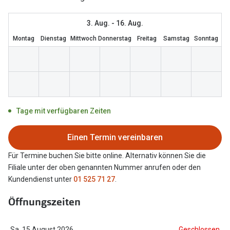
Brillen Sale
Ray-Ban
3. Aug. - 16. Aug.
Marken
Montag
Dienstag
Mittwoch
Donnerstag
Freitag
Samstag
Sonntag
Ray-Ban 
Ray-Ban
UNOFFICI
UNOFFICIAL
Oakley
Seen
Ralph Lau
DbyD
Tage mit verfügbaren Zeiten
Seen
Armani Exchange
Einen Termin vereinbaren
Prada
Ralph Lauren
Für Termine buchen Sie bitte online. Alternativ können Sie die
Humphrey
Filiale unter der oben genannten Nummer anrufen oder den
ChangeMe
Kundendienst unter
01 525 71 27
.
Alle Mark
Oakley
Öffnungszeiten
Trends
Alle Marken bei Pearle
Ray-Ban 
Sa, 15 August 2026
Geschlossen