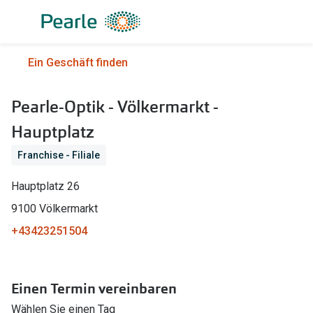
Weiter
zum
Inhalt
Alle Brillen
Kategorie
Ein Geschäft finden
Damen
Alle Sonne
Pearle-Optik - Völkermarkt -
Herren
Damen
Hauptplatz
Kinder
Herren
Franchise - Filiale
Gleitsicht
Kinder
Hauptplatz 26
AI Glasses
Gleitsicht
9100 Völkermarkt
Lesebrillen
Mit Sehst
+43423251504
Sportsonn
Angebote
Sonnenbri
Entspiegelte Brillen ab €59
Einen Termin vereinbaren
Wählen Sie einen Tag
Marken