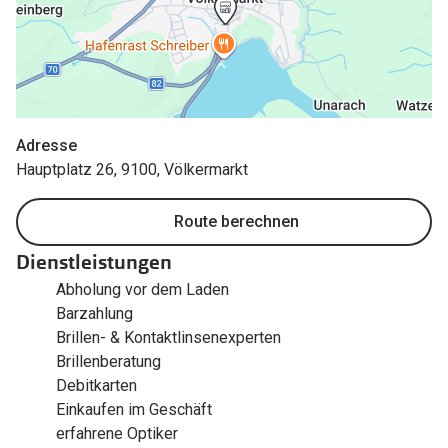
Zubehör
Alle Sonne
Brillenbügel
Angebote
Brillenetuis
-50% auf d
Brillenkettchen
Adresse
Hauptplatz 26, 9100, Völkermarkt
Ratgeber
Wie wähle ich die richtige Brille
Route berechnen
Gleitsicht Ratgeber
Dienstleistungen
Brillengröße ermitteln
Abholung vor dem Laden
Barzahlung
Alle Brillen Ratgeber
Brillen- & Kontaktlinsenexperten
Brillenberatung
Debitkarten
Einkaufen im Geschäft
erfahrene Optiker